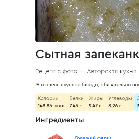
Сытная запеканк
Рецепт с фото —
Авторская кухня
Это очень вкусное блюдо, обязательно по
Калории
Белки
Жиры
Углеводы
148.86 ккал
7.45 г
9.47 г
8.26 г
Ингредиенты
Говяжий фарш