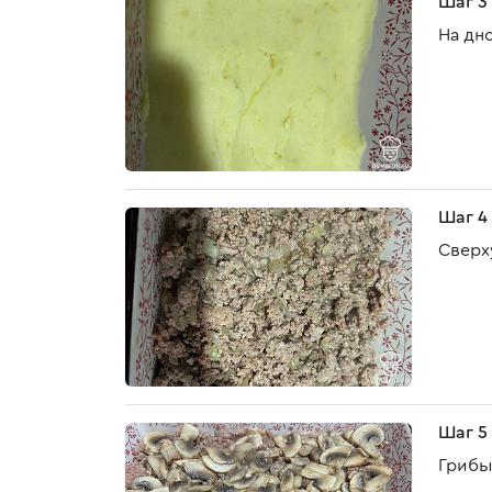
Шаг 3
На дн
Шаг 4
Сверх
Шаг 5
Грибы