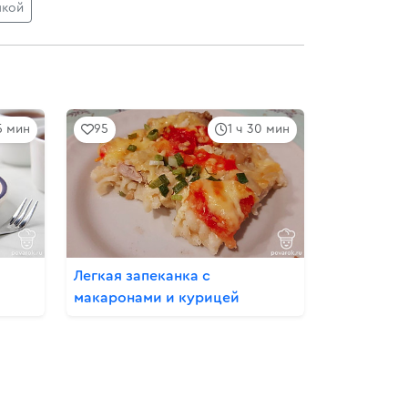
шкой
5 мин
95
1 ч 30 мин
Легкая запеканка с
макаронами и курицей