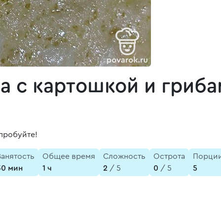
а с картошкой и гриб
пробуйте!
Занятость
Общее время
Сложность
Острота
Порци
30 мин
1 ч
2
/ 5
0
/ 5
5