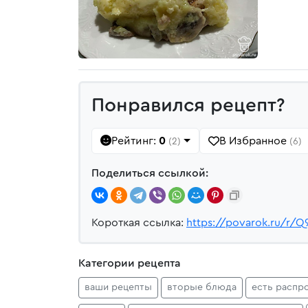
Понравился рецепт?
Рейтинг:
0
В Избранное
(2)
(6)
Поделиться ссылкой:
Короткая ссылка:
https://povarok.ru/r/Q
Категории рецепта
ваши рецепты
вторые блюда
есть распр