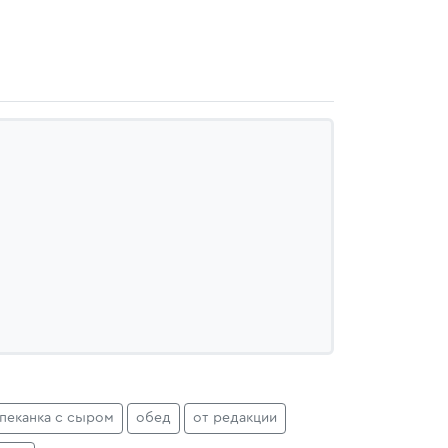
апеканка с сыром
обед
от редакции