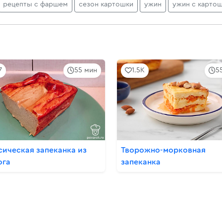
рецепты с фаршем
сезон картошки
ужин
ужин с карто
7
55 мин
1.5K
5
сическая запеканка из
Творожно-морковная
ога
запеканка