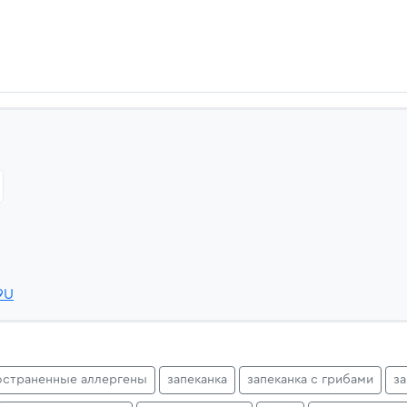
9U
остраненные аллергены
запеканка
запеканка с грибами
з