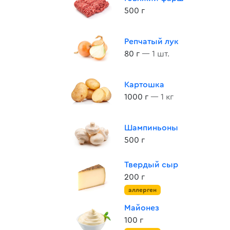
500 г
Репчатый лук
80 г
— 1 шт.
Картошка
1000 г
— 1 кг
Шампиньоны
500 г
Твердый сыр
200 г
аллерген
Майонез
100 г