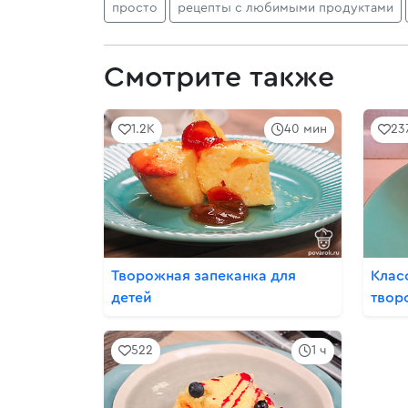
просто
рецепты с любимыми продуктами
Смотрите также
1.2K
40 мин
23
Творожная запеканка для
Клас
детей
твор
522
1 ч