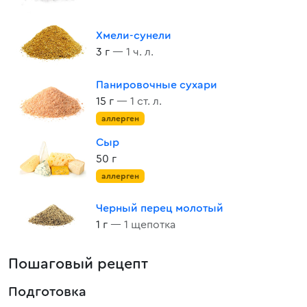
Хмели-сунели
3 г
— 1 ч. л.
Панировочные сухари
15 г
— 1 ст. л.
аллерген
Сыр
50 г
аллерген
Черный перец молотый
1 г
— 1 щепотка
Пошаговый рецепт
Подготовка