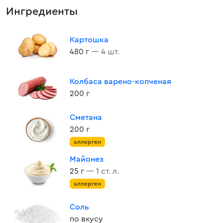
Ингредиенты
Картошка
480 г
— 4 шт.
Колбаса варено-копченая
200 г
Сметана
200 г
аллерген
Майонез
25 г
— 1 ст. л.
аллерген
Соль
по вкусу