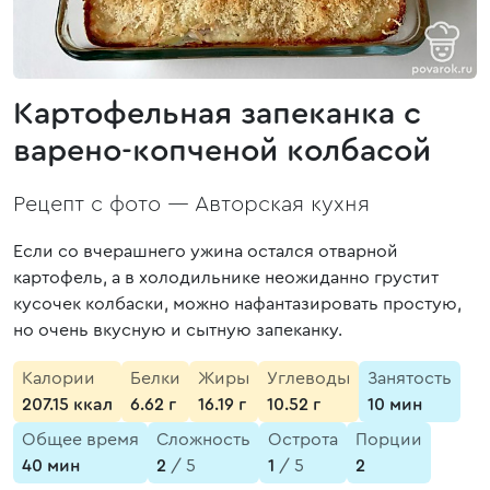
Картофельная запеканка с
варено-копченой колбасой
Рецепт с фото —
Авторская кухня
Если со вчерашнего ужина остался отварной
картофель, а в холодильнике неожиданно грустит
кусочек колбаски, можно нафантазировать простую,
но очень вкусную и сытную запеканку.
Калории
Белки
Жиры
Углеводы
Занятость
207.15 ккал
6.62 г
16.19 г
10.52 г
10 мин
Общее время
Сложность
Острота
Порции
40 мин
2
/ 5
1
/ 5
2