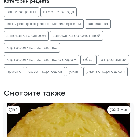
Категории рецепта
ваши рецепты
вторые блюда
есть распространенные аллергены
запеканка
запеканка с сыром
запеканка со сметаной
картофельная запеканка
картофельная запеканка с сыром
обед
от редакции
просто
сезон картошки
ужин
ужин с картошкой
Смотрите также
44
50 мин