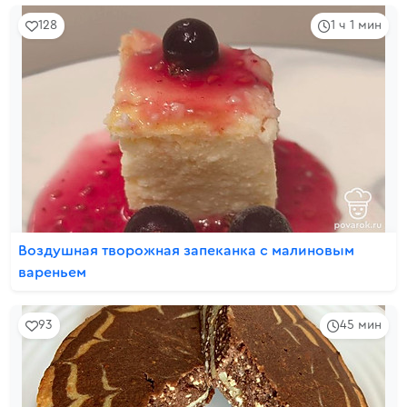
128
1 ч 1 мин
Воздушная творожная запеканка с малиновым
вареньем
93
45 мин