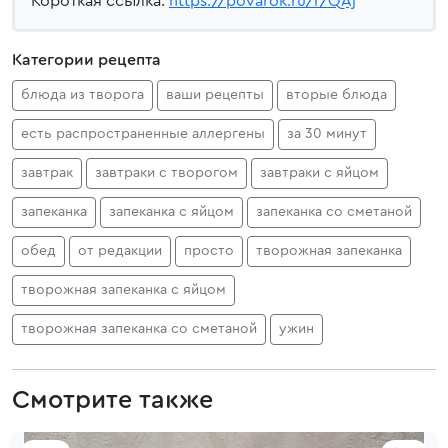
Короткая ссылка:
https://povarok.ru/r/QAj
Категории рецепта
блюда из творога
ваши рецепты
вторые блюда
есть распространенные аллергены
за 30 минут
завтрак
завтраки с творогом
завтраки с яйцом
запеканка
запеканка с яйцом
запеканка со сметаной
обед
от редакции
просто
творожная запеканка
творожная запеканка с яйцом
творожная запеканка со сметаной
ужин
Смотрите также