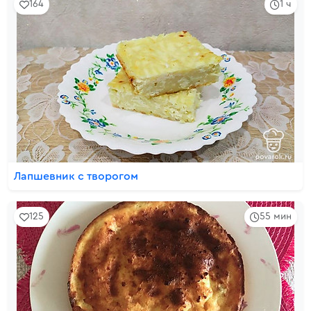
164
1 ч
Лапшевник с творогом
125
55 мин