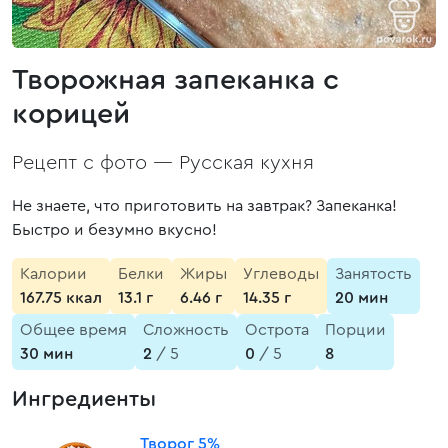
Творожная запеканка с
корицей
Рецепт с фото —
Русская кухня
Не знаете, что приготовить на завтрак? Запеканка!
Быстро и безумно вкусно!
Калории
Белки
Жиры
Углеводы
Занятость
167.75 ккал
13.1 г
6.46 г
14.35 г
20 мин
Общее время
Сложность
Острота
Порции
30 мин
2
/ 5
0
/ 5
8
Ингредиенты
Творог 5%