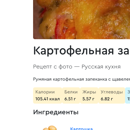
Картофельная за
Рецепт с фото —
Русская кухня
Румяная картофельная запеканка с щавеле
Калории
Белки
Жиры
Углеводы
З
105.41 ккал
6.51 г
5.57 г
6.82 г
1
Ингредиенты
Картошка