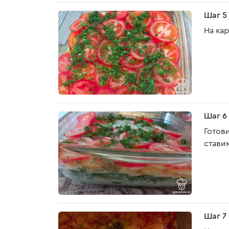
Шаг 5
На ка
Шаг 6
Готов
ставим
Шаг 7