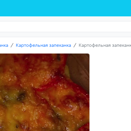
анка
Картофельная запеканка
Картофельная запеканк