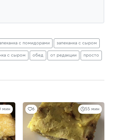
апеканка с помидорами
запеканка с сыром
нка с сыром
обед
от редакции
просто
0 мин
6
55 мин