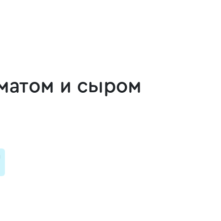
оматом и сыром
и