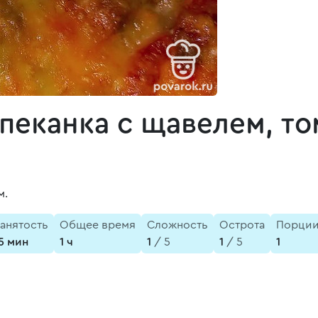
пеканка с щавелем, т
м.
анятость
Общее время
Сложность
Острота
Порци
5 мин
1 ч
1
/ 5
1
/ 5
1