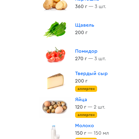
360 г
— 3 шт.
Щавель
200 г
Помидор
270 г
— 3 шт.
Твердый сыр
200 г
аллерген
Яйца
120 г
— 2 шт.
аллерген
Молоко
150 г
— 150 мл