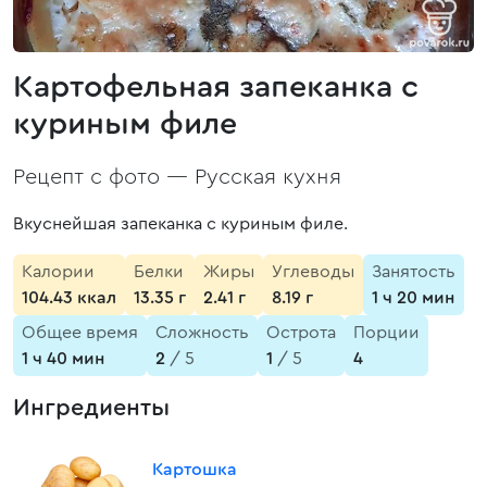
Картофельная запеканка с
куриным филе
Рецепт с фото —
Русская кухня
Вкуснейшая запеканка с куриным филе.
Калории
Белки
Жиры
Углеводы
Занятость
104.43 ккал
13.35 г
2.41 г
8.19 г
1 ч 20 мин
Общее время
Сложность
Острота
Порции
1 ч 40 мин
2
/ 5
1
/ 5
4
Ингредиенты
Картошка