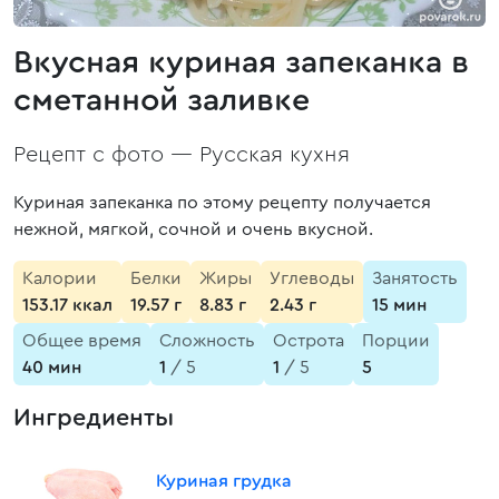
Вкусная куриная запеканка в
сметанной заливке
Рецепт с фото —
Русская кухня
Куриная запеканка по этому рецепту получается
нежной, мягкой, сочной и очень вкусной.
Калории
Белки
Жиры
Углеводы
Занятость
153.17 ккал
19.57 г
8.83 г
2.43 г
15 мин
Общее время
Сложность
Острота
Порции
40 мин
1
/ 5
1
/ 5
5
Ингредиенты
Куриная грудка