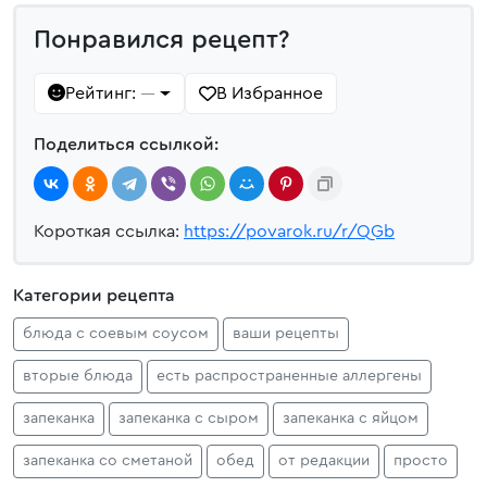
Понравился рецепт?
Рейтинг:
В Избранное
—
Поделиться ссылкой:
Короткая ссылка:
https://povarok.ru/r/QGb
Категории рецепта
блюда с соевым соусом
ваши рецепты
вторые блюда
есть распространенные аллергены
запеканка
запеканка с сыром
запеканка с яйцом
запеканка со сметаной
обед
от редакции
просто