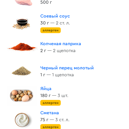
500 г
Соевый соус
30 г
— 2 ст. л.
аллерген
Копченая паприка
2 г
— 2 щепотка
Черный перец молотый
1 г
— 1 щепотка
Яйца
180 г
— 3 шт.
аллерген
Сметана
75 г
— 3 ст. л.
аллерген