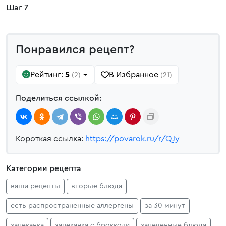
Шаг 7
Понравился рецепт?
Рейтинг:
5
В Избранное
(2)
(21)
Поделиться ссылкой:
Короткая ссылка:
https://povarok.ru/r/QJy
Категории рецепта
ваши рецепты
вторые блюда
есть распространенные аллергены
за 30 минут
запеканка
запеканка с брокколи
запеченные блюда