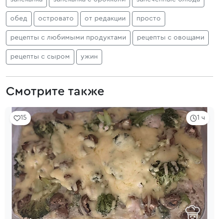
обед
островато
от редакции
просто
рецепты с любимыми продуктами
рецепты с овощами
рецепты с сыром
ужин
Смотрите также
15
1 ч