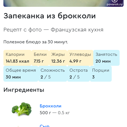
Запеканка из брокколи
Рецепт с фото —
Французская кухня
Полезное блюдо за 30 минут.
Калории
Белки
Жиры
Углеводы
Занятость
141.83 ккал
7.15 г
12.36 г
4.99 г
20 мин
Общее время
Сложность
Острота
Порции
30 мин
2
/ 5
2
/ 5
3
Ингредиенты
Брокколи
500 г
— 0.5 кг
Сыр