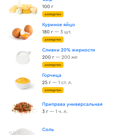
100 г
аллерген
Куриное яйцо
180 г
— 3 шт.
аллерген
Сливки 20% жирности
200 г
— 200 мл
аллерген
Горчица
25 г
— 1 ст. л.
аллерген
Приправа универсальная
3 г
— 1 ч. л.
Соль