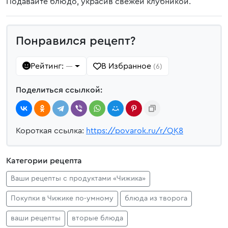
Подавайте блюдо, украсив свежей клубникой.
Понравился рецепт?
Рейтинг:
В Избранное
—
(6)
Поделиться ссылкой:
Короткая ссылка:
https://povarok.ru/r/QK8
Категории рецепта
Ваши рецепты с продуктами «Чижика»
Покупки в Чижике по‑умному
блюда из творога
ваши рецепты
вторые блюда