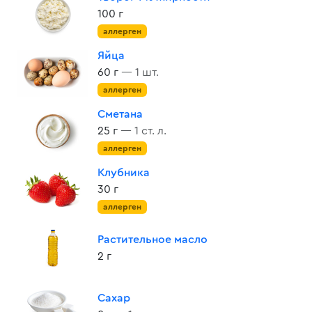
100 г
аллерген
Яйца
60 г
— 1 шт.
аллерген
Сметана
25 г
— 1 ст. л.
аллерген
Клубника
30 г
аллерген
Растительное масло
2 г
Сахар