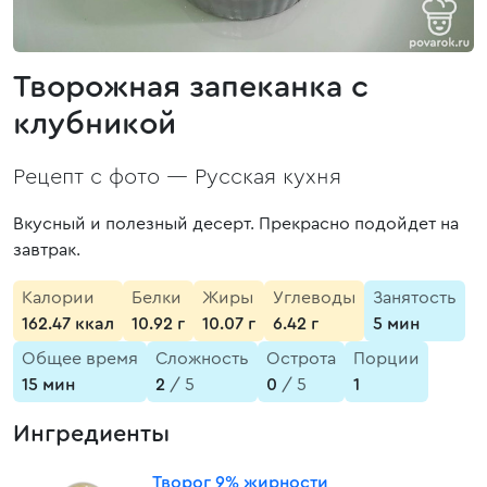
Творожная запеканка с
клубникой
Рецепт с фото —
Русская кухня
Вкусный и полезный десерт. Прекрасно подойдет на
завтрак.
Калории
Белки
Жиры
Углеводы
Занятость
162.47 ккал
10.92 г
10.07 г
6.42 г
5 мин
Общее время
Сложность
Острота
Порции
15 мин
2
/ 5
0
/ 5
1
Ингредиенты
Творог 9% жирности