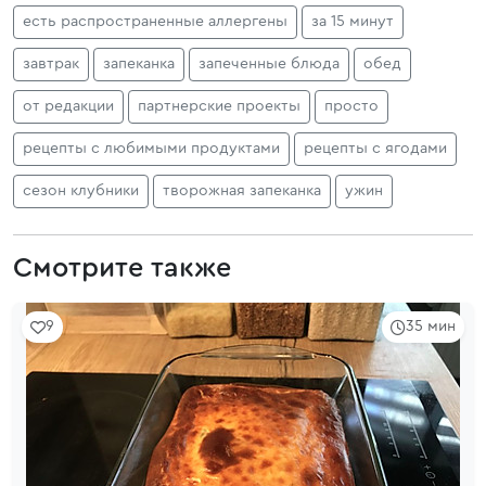
есть распространенные аллергены
за 15 минут
завтрак
запеканка
запеченные блюда
обед
от редакции
партнерские проекты
просто
рецепты с любимыми продуктами
рецепты с ягодами
сезон клубники
творожная запеканка
ужин
Смотрите также
9
35 мин