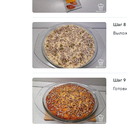
Шаг 8
Вылож
Шаг 9
Готови