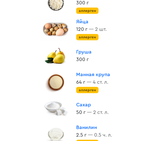
300 г
аллерген
Яйца
120 г
— 2 шт.
аллерген
Груша
300 г
Манная крупа
64 г
— 4 ст. л.
аллерген
Сахар
50 г
— 2 ст. л.
Ванилин
2.5 г
— 0.5 ч. л.