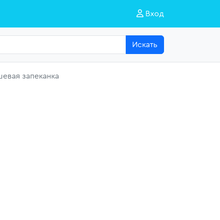
Вход
Искать
евая запеканка