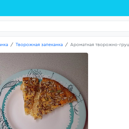
анка
Творожная запеканка
Ароматная творожно-груш