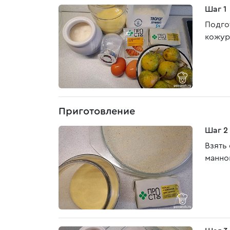
Шаг 1
Подго
кожур
Приготовление
Шаг 2
Взять
манно