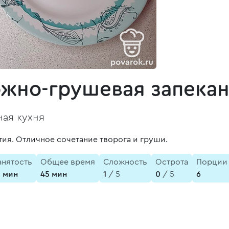
ожно-грушевая запекан
ая кухня
тия. Отличное сочетание творога и груши.
анятость
Общее время
Сложность
Острота
Порции
5 мин
45 мин
1
/ 5
0
/ 5
6