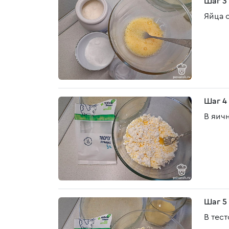
Шаг 3
Яйца 
Шаг 4
В яич
Шаг 5
В тес