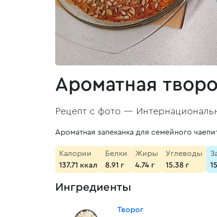
Ароматная твор
Рецепт с фото —
Интернациональн
Ароматная запеканка для семейного чаепи
Калории
Белки
Жиры
Углеводы
З
137.71 ккал
8.91 г
4.74 г
15.38 г
1
Ингредиенты
Творог