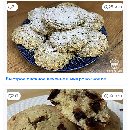
71
25 мин
Быстрое овсяное печенье в микроволновке
291
35 мин