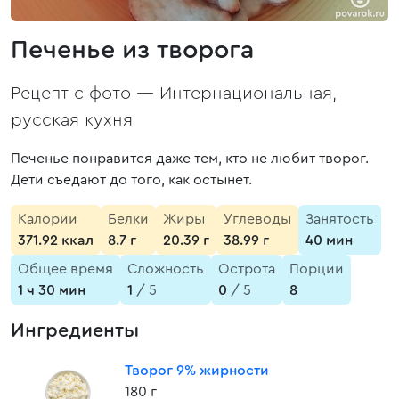
Печенье из творога
Рецепт с фото —
Интернациональная,
русская кухня
Печенье понравится даже тем, кто не любит творог.
Дети съедают до того, как остынет.
Калории
Белки
Жиры
Углеводы
Занятость
371.92 ккал
8.7 г
20.39 г
38.99 г
40 мин
Общее время
Сложность
Острота
Порции
1 ч 30 мин
1
/ 5
0
/ 5
8
Ингредиенты
Творог 9% жирности
180 г