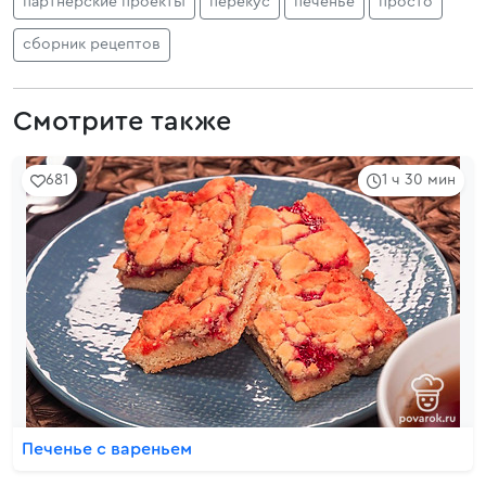
партнерские проекты
перекус
печенье
просто
сборник рецептов
Смотрите также
681
1 ч 30 мин
Печенье с вареньем