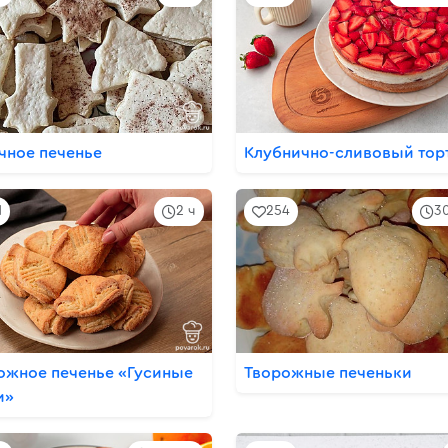
чное печенье
Клубнично-сливовый тор
1
2 ч
254
3
ожное печенье «Гусиные
Творожные печеньки
и»