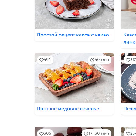
Простой рецепт кекса с какао
Клас
лимо
494
40 мин
68
Постное медовое печенье
Пече
305
1 ч 30 мин
23