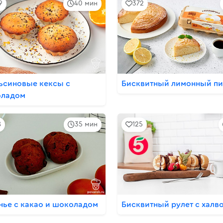
9
40 мин
372
ьсиновые кексы с
Бисквитный лимонный пи
ладом
8
35 мин
125
нье с какао и шоколадом
Бисквитный рулет с халв