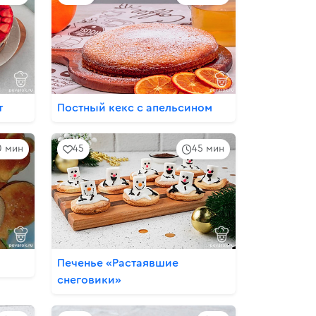
т
Постный кекс с апельсином
0 мин
45
45 мин
Печенье «Растаявшие
снеговики»