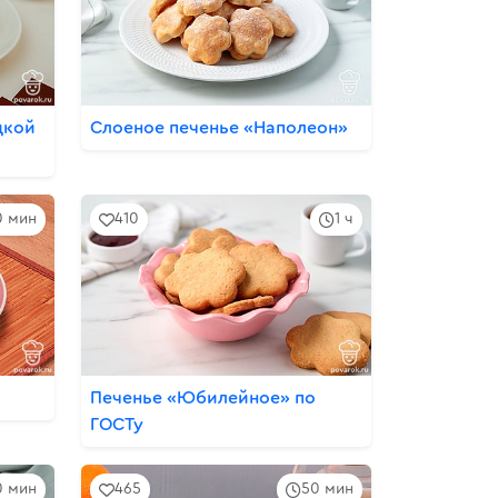
дкой
Слоеное печенье «Наполеон»
0 мин
410
1 ч
Печенье «Юбилейное» по
ГОСТу
0 мин
465
50 мин