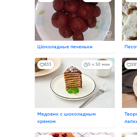
Шоколадные печеньки
Песо
833
5 ч 50 мин
28
Медовик с шоколадным
Твор
кремом
лапк