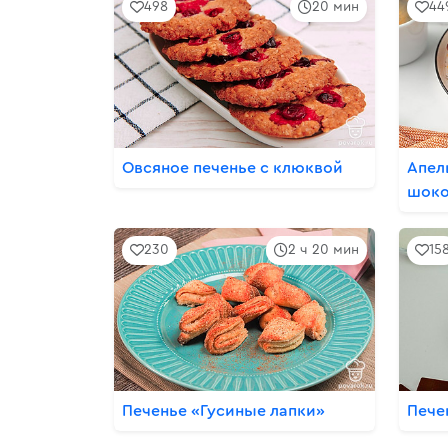
498
20 мин
44
Овсяное печенье с клюквой
Апел
шоко
230
2 ч 20 мин
15
Печенье «Гусиные лапки»
Пече