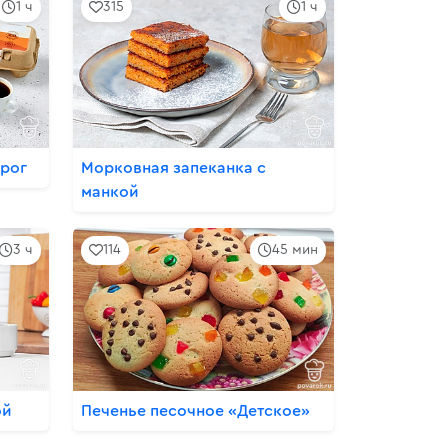
1 ч
315
1 ч
рог
Морковная запеканка с
манкой
3 ч
114
45 мин
ой
Печенье песочное «Детское»