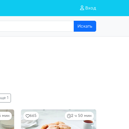
Вход
Искать
ще 1
5 мин
665
2 ч 50 мин