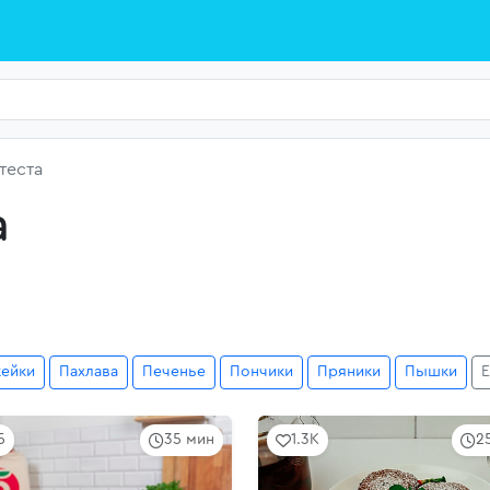
теста
а
кейки
Пахлава
Печенье
Пончики
Пряники
Пышки
Е
5
35 мин
1.3K
2