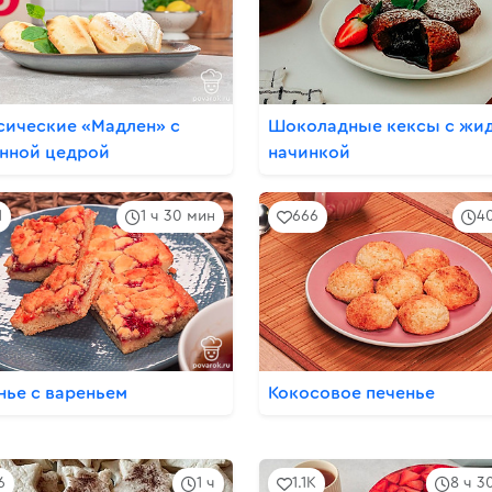
сические «Мадлен» с
Шоколадные кексы с жи
нной цедрой
начинкой
1
1 ч 30 мин
666
4
нье с вареньем
Кокосовое печенье
6
1 ч
1.1K
8 ч 3