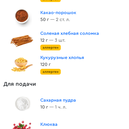
Какао-порошок
50 г
— 2 ст. л.
Соленая хлебная соломка
12 г
— 3 шт.
аллерген
Кукурузные хлопья
120 г
аллерген
Для подачи
Сахарная пудра
10 г
— 1 ч. л.
Клюква