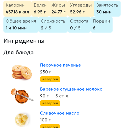
Калории
Белки
Жиры
Углеводы
Занятость
457.18 ккал
6.95 г
24.77 г
52.96 г
30 мин
Общее время
Сложность
Острота
Порции
1 ч 10 мин
2
/ 5
0
/ 5
6
Ингредиенты
Для блюда
Песочное печенье
250 г
аллерген
Вареное сгущенное молоко
90 г
— 3 ст. л.
аллерген
Сливочное масло
100 г
аллерген