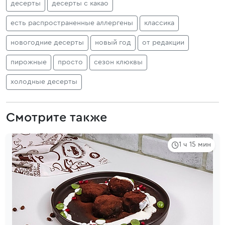
десерты
десерты с какао
есть распространенные аллергены
классика
новогодние десерты
новый год
от редакции
пирожные
просто
сезон клюквы
холодные десерты
Смотрите также
1 ч 15 мин