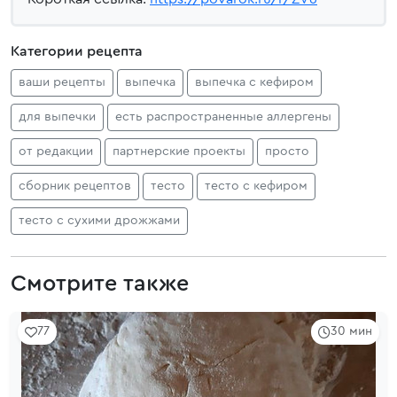
Категории рецепта
ваши рецепты
выпечка
выпечка с кефиром
для выпечки
есть распространенные аллергены
от редакции
партнерские проекты
просто
сборник рецептов
тесто
тесто с кефиром
тесто с сухими дрожжами
Смотрите также
77
30 мин