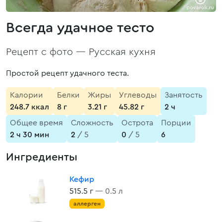
Всегда удачное тесто
Рецепт с фото —
Русская кухня
Простой рецепт удачного теста.
Калории
Белки
Жиры
Углеводы
Занятость
248.7 ккал
8 г
3.21 г
45.82 г
2 ч
Общее время
Сложность
Острота
Порции
2 ч 30 мин
2
/ 5
0
/ 5
6
Ингредиенты
Кефир
515.5 г
— 0.5 л
аллерген