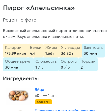
Пирог «Апельсинка»
Рецепт с фото
Бисквитный апельсиновый пирог отлично сочетается
с чаем. Вкус апельсина и ванильные ноты.
Калории
Белки
Жиры
Углеводы
Занятость
175.99 ккал
4.4 г
1.66 г
36.82 г
30 мин
Общее время
Сложность
Острота
Порции
30 мин
1
/ 5
0
/ 5
2
Ингредиенты
Яйца
60 г
— 1 шт.
аллерген
Пшеничная мука хлебопекарная