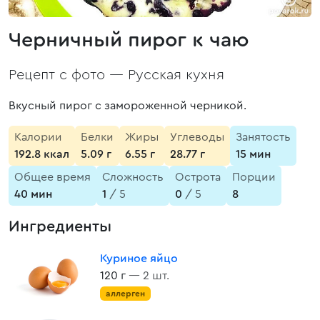
Черничный пирог к чаю
Рецепт с фото —
Русская кухня
Вкусный пирог с замороженной черникой.
Калории
Белки
Жиры
Углеводы
Занятость
192.8 ккал
5.09 г
6.55 г
28.77 г
15 мин
Общее время
Сложность
Острота
Порции
40 мин
1
/ 5
0
/ 5
8
Ингредиенты
Куриное яйцо
120 г
— 2 шт.
аллерген