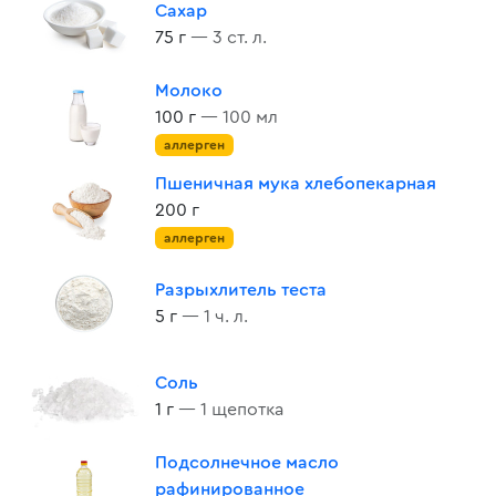
Сахар
75 г
— 3 ст. л.
Молоко
100 г
— 100 мл
аллерген
Пшеничная мука хлебопекарная
200 г
аллерген
Разрыхлитель теста
5 г
— 1 ч. л.
Соль
1 г
— 1 щепотка
Подсолнечное масло
рафинированное