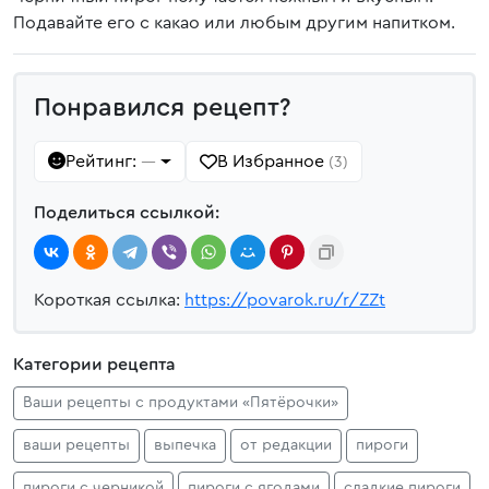
Подавайте его с какао или любым другим напитком.
Понравился рецепт?
Рейтинг:
В Избранное
—
(3)
Поделиться ссылкой:
Короткая ссылка:
https://povarok.ru/r/ZZt
Категории рецепта
Ваши рецепты с продуктами «Пятёрочки»
ваши рецепты
выпечка
от редакции
пироги
пироги с черникой
пироги с ягодами
сладкие пироги