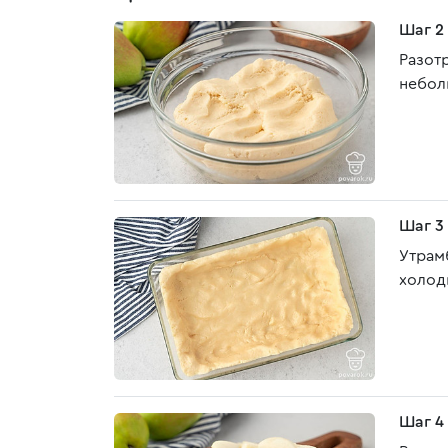
Шаг 2
Разот
небол
Шаг 3
Утрам
холод
Шаг 4