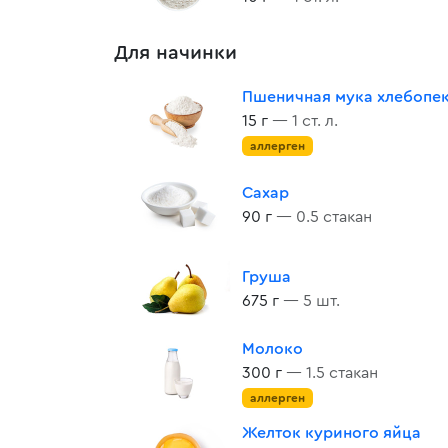
Для начинки
Пшеничная мука хлебопе
15 г
— 1 ст. л.
аллерген
Сахар
90 г
— 0.5 стакан
Груша
675 г
— 5 шт.
Молоко
300 г
— 1.5 стакан
аллерген
Желток куриного яйца