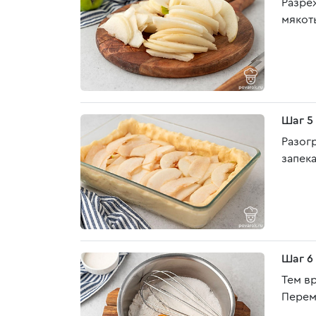
Разре
мякот
Шаг 5
Разог
запека
Шаг 6
Тем в
Перем