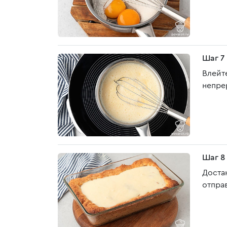
Шаг 7
Влейт
непре
Шаг 8
Доста
отправ