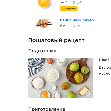
34 г
— 2 шт.
аллерген
Ванильный сахар
8 г
— 1 ч. л.
Пошаговый рецепт
Подготовка
Шаг 1
Вылож
масло
Приготовление