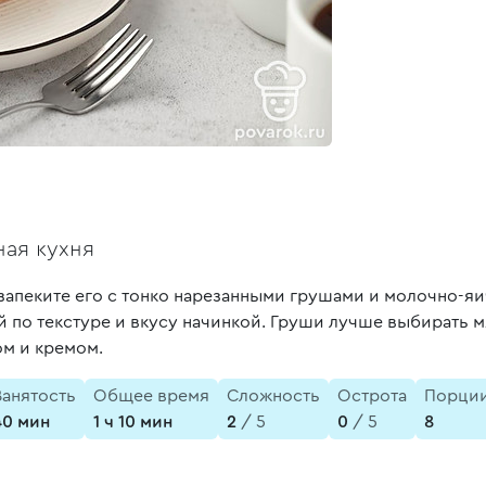
ая кухня
м запеките его с тонко нарезанными грушами и молочно-я
 по текстуре и вкусу начинкой. Груши лучше выбирать м
ом и кремом.
Занятость
Общее время
Сложность
Острота
Порци
40 мин
1 ч 10 мин
2
/ 5
0
/ 5
8