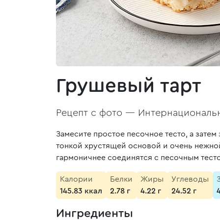
Грушевый тарт
Рецепт с фото —
Интернациональн
Замесите простое песочное тесто, а зате
тонкой хрустящей основой и очень нежной
гармоничнее соединятся с песочным тест
Калории
Белки
Жиры
Углеводы
145.83 ккал
2.78 г
4.22 г
24.52 г
Ингредиенты