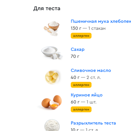
Для теста
Пшеничная мука хлебопе
130 г
— 1 стакан
аллерген
Сахар
70 г
Сливочное масло
40 г
— 2 ст. л.
аллерген
Куриное яйцо
60 г
— 1 шт.
аллерген
Разрыхлитель теста
10 г
— 1 ст. л.