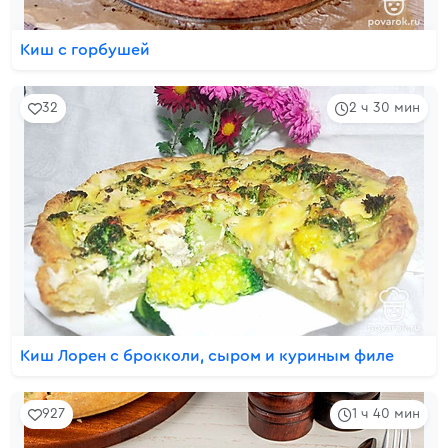
Киш с горбушей
32
2 ч 30 мин
Киш Лорен с брокколи, сыром и куриным филе
927
1 ч 40 мин