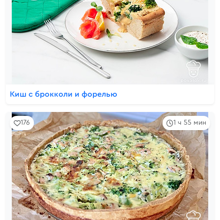
Киш с брокколи и форелью
176
1 ч 55 мин