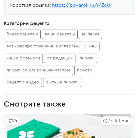
Короткая ссылка:
https://povarok.ru/r/ZcU
Категории рецепта
Видеорецепты
ваши рецепты
выпечка
есть распространенные аллергены
киш
киш с брокколи
от редакции
пироги
пироги со сливочным маслом
просто
рецепт с видео
сытные пироги
Смотрите также
74
2 ч 50 мин