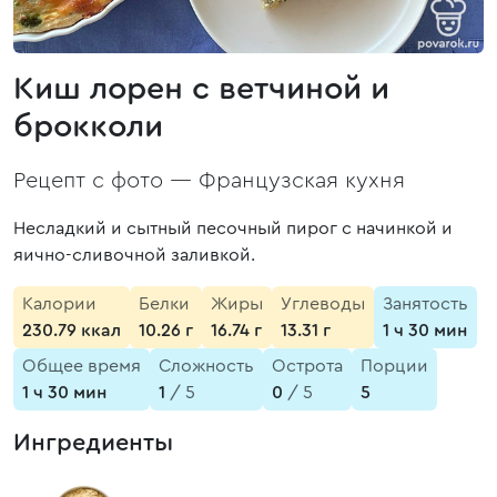
Киш лорен с ветчиной и
брокколи
Рецепт с фото —
Французская кухня
Несладкий и сытный песочный пирог с начинкой и
яично-сливочной заливкой.
Калории
Белки
Жиры
Углеводы
Занятость
230.79 ккал
10.26 г
16.74 г
13.31 г
1 ч 30 мин
Общее время
Сложность
Острота
Порции
1 ч 30 мин
1
/ 5
0
/ 5
5
Ингредиенты