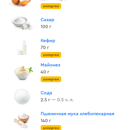
аллерген
Сахар
100 г
Кефир
70 г
аллерген
Майонез
40 г
аллерген
Сода
2.5 г
— 0.5 ч. л.
Пшеничная мука хлебопекарная
140 г
аллерген