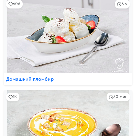
606
6 ч
Домашний пломбир
1K
30 мин