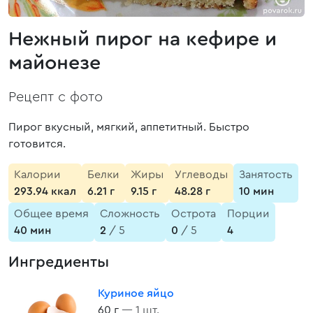
Нежный пирог на кефире и
майонезе
Рецепт с фото
Пирог вкусный, мягкий, аппетитный. Быстро
готовится.
Калории
Белки
Жиры
Углеводы
Занятость
293.94 ккал
6.21 г
9.15 г
48.28 г
10 мин
Общее время
Сложность
Острота
Порции
40 мин
2
/ 5
0
/ 5
4
Ингредиенты
Куриное яйцо
60 г
— 1 шт.