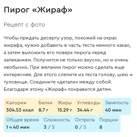
Пирог «Жираф»
Рецепт с фото
Чтобы придать десерту узор, похожий на окрас
жирафа, нужно добавить в часть теста немного какао,
а затем выложить его поверх пирога перед
запеканием. Получится не только вкусно, но и очень
необычно. При желании пирог можно сделать еще
интереснее. Для этого слепите из теста голову, шею и
туловище. Соедините «детали» между собой.
Благодаря этому «Жираф» понравится детям.
Калории
Белки
Жиры
Углеводы
Занятость
304.53 ккал
8.7 г
15.29 г
34.44 г
40 мин
Общее время
Сложность
Острота
Порции
1 ч 40 мин
3
/ 5
0
/ 5
8