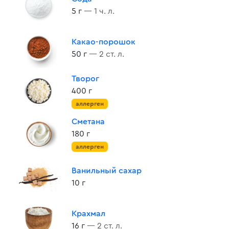
5 г
— 1 ч. л.
Какао-порошок
50 г
— 2 ст. л.
Творог
400 г
аллерген
Сметана
180 г
аллерген
Ванильный сахар
10 г
Крахмал
16 г
— 2 ст. л.