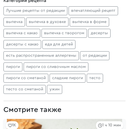
Категории рецепта
Лучшие рецепты от редакции
впечатляющий рецепт
выпечка
выпечка в духовке
выпечка в форме
выпечка с какао
выпечка с творогом
десерты
десерты с какао
еда для детей
есть распространенные аллергены
от редакции
пироги
пироги со сливочным маслом
пироги со сметаной
сладкие пироги
тесто
тесто со сметаной
ужин
Смотрите также
1K
1 ч 10 мин