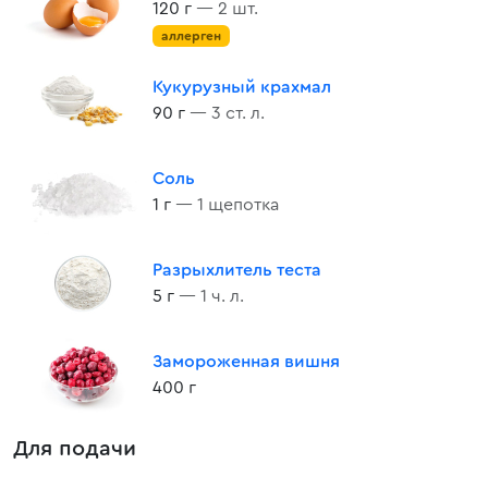
120 г
— 2 шт.
аллерген
Кукурузный крахмал
90 г
— 3 ст. л.
Соль
1 г
— 1 щепотка
Разрыхлитель теста
5 г
— 1 ч. л.
Замороженная вишня
400 г
Для подачи