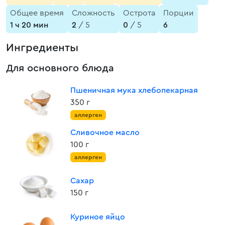
Общее время
Сложность
Острота
Порции
1 ч 20 мин
2
/ 5
0
/ 5
6
Ингредиенты
Для основного блюда
Пшеничная мука хлебопекарная
350 г
аллерген
Сливочное масло
100 г
аллерген
Сахар
150 г
Куриное яйцо