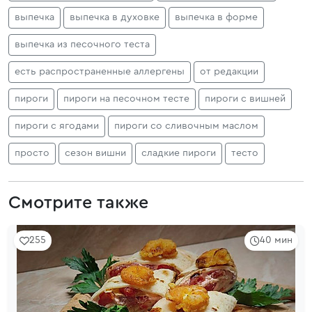
выпечка
выпечка в духовке
выпечка в форме
выпечка из песочного теста
есть распространенные аллергены
от редакции
пироги
пироги на песочном тесте
пироги с вишней
пироги с ягодами
пироги со сливочным маслом
просто
сезон вишни
сладкие пироги
тесто
Смотрите также
255
40 мин