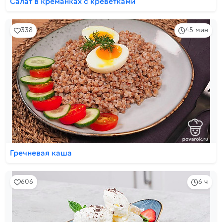
Салат в креманках с креветками
338
45 мин
Гречневая каша
606
6 ч