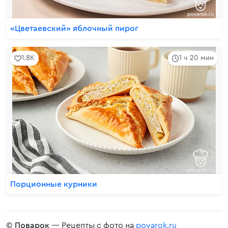
«Цветаевский» яблочный пирог
1.8K
1 ч 20 мин
Порционные курники
©
Поварок
— Рецепты с фото на
povarok.ru