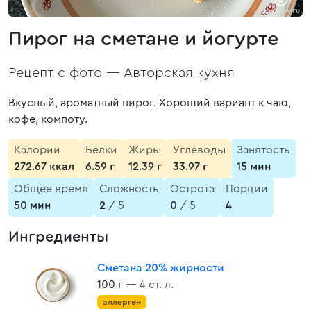
Пирог на сметане и йогурте
Рецепт с фото —
Авторская кухня
Вкусный, ароматный пирог. Хороший вариант к чаю,
кофе, компоту.
Калории
Белки
Жиры
Углеводы
Занятость
272.67 ккал
6.59 г
12.39 г
33.97 г
15 мин
Общее время
Сложность
Острота
Порции
50 мин
2
/ 5
0
/ 5
4
Ингредиенты
Сметана 20% жирности
100 г
— 4 ст. л.
аллерген