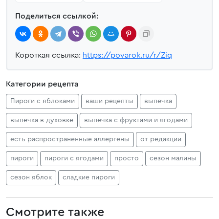
Поделиться ссылкой:
Короткая ссылка:
https://povarok.ru/r/Ziq
Категории рецепта
Пироги с яблоками
ваши рецепты
выпечка
выпечка в духовке
выпечка с фруктами и ягодами
есть распространенные аллергены
от редакции
пироги
пироги с ягодами
просто
сезон малины
сезон яблок
сладкие пироги
Смотрите также