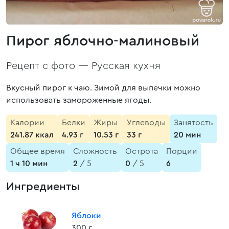
Пирог яблочно-малиновый
Рецепт с фото —
Русская кухня
Вкусный пирог к чаю. Зимой для выпечки можно
использовать замороженные ягоды.
Калории
Белки
Жиры
Углеводы
Занятость
241.87 ккал
4.93 г
10.53 г
33 г
20 мин
Общее время
Сложность
Острота
Порции
1 ч 10 мин
2
/ 5
0
/ 5
6
Ингредиенты
Яблоки
300 г