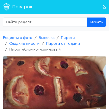
Поварок
Искать
Рецепты с фото
Выпечка
Пироги
Сладкие пироги
Пироги с ягодами
Пирог яблочно-малиновый