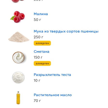
Малина
50 г
Мука из твердых сортов пшеницы
250 г
аллерген
Сметана
150 г
аллерген
Разрыхлитель теста
10 г
Растительное масло
70 г