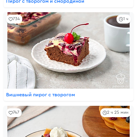
Пирог с творогом и смородиной
734
1 ч
Вишневый пирог с творогом
747
2 ч 25 мин