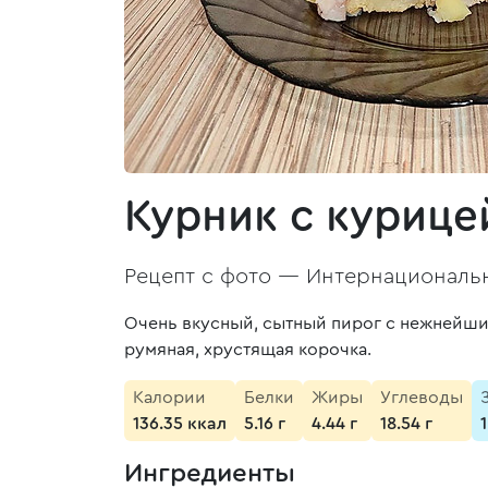
Курник с курице
Рецепт с фото —
Интернациональн
Очень вкусный, сытный пирог с нежнейшим
румяная, хрустящая корочка.
Калории
Белки
Жиры
Углеводы
136.35 ккал
5.16 г
4.44 г
18.54 г
1
Ингредиенты