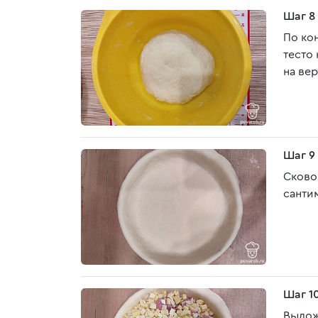
Шаг 8
По ко
тесто 
на вер
Шаг 9
Сково
санти
Шаг 1
Вылож