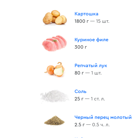
Картошка
1800 г
— 15 шт.
Куриное филе
300 г
Репчатый лук
80 г
— 1 шт.
Соль
25 г
— 1 ст. л.
Черный перец молотый
2.5 г
— 0.5 ч. л.