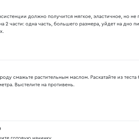
нсистенции должно получится мягкое, эластичное, но не 
на 2 части: одна часть, большего размера, уйдет на дно 
х.
роду смажьте растительным маслом. Раскатайте из теста 
метра. Выстелите на противень.
0
ите готовую начинку.