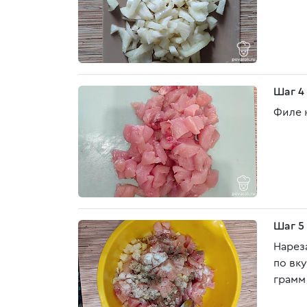
Шаг 4
Филе 
Шаг 5
Нарез
по вк
грамм