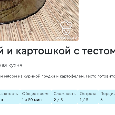
й и картошкой с тесто
ая кухня
 мясом из куриной грудки и картофелем. Тесто готовитс
Занятость
Общее время
Сложность
Острота
Порци
 ч
1 ч 20 мин
2
/ 5
1
/ 5
6