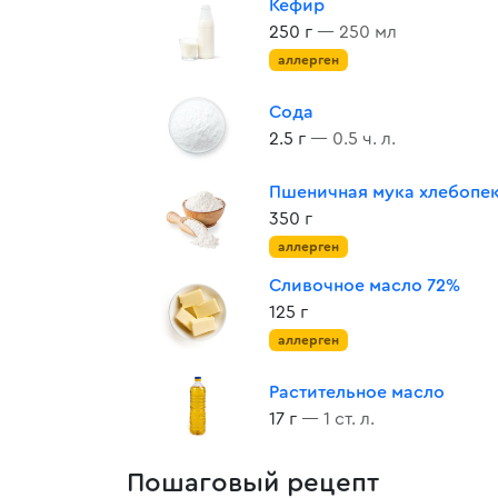
Кефир
250 г
— 250 мл
аллерген
Сода
2.5 г
— 0.5 ч. л.
Пшеничная мука хлебопе
350 г
аллерген
Сливочное масло 72%
125 г
аллерген
Растительное масло
17 г
— 1 ст. л.
Пошаговый рецепт