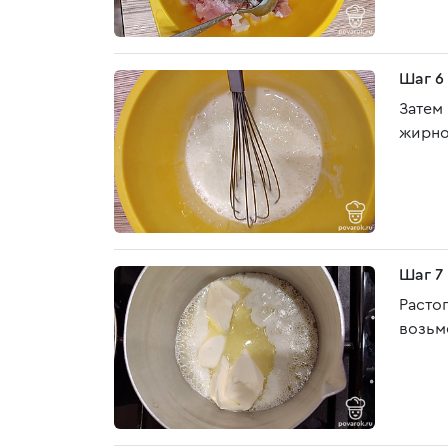
Шаг 6
Затем
жирно
Шаг 7
Расто
возьм