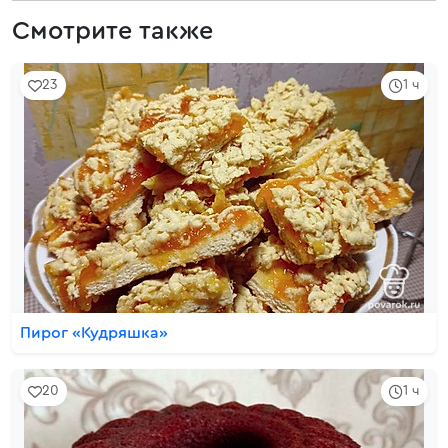
Смотрите также
23
1 ч
Пирог «Кудряшка»
20
1 ч