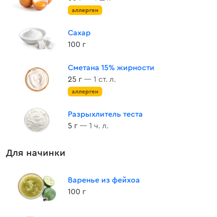
аллерген
Сахар
100 г
Сметана 15% жирности
25 г
— 1 ст. л.
аллерген
Разрыхлитель теста
5 г
— 1 ч. л.
Для начинки
Варенье из фейхоа
100 г