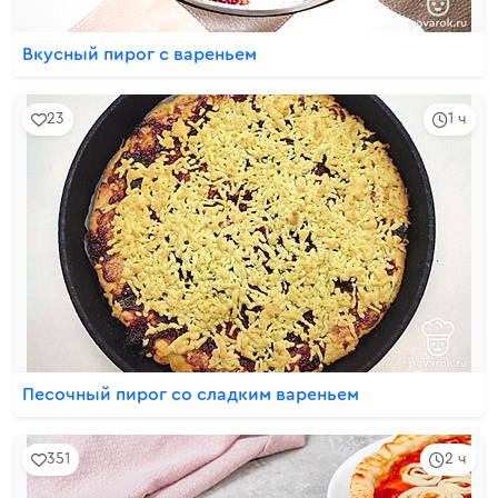
Вкусный пирог с вареньем
23
1 ч
Песочный пирог со сладким вареньем
351
2 ч