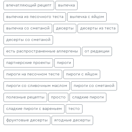
впечатляющий рецепт
выпечка
выпечка из песочного теста
выпечка с яйцом
выпечка со сметаной
десерты
десерты из теста
десерты со сметаной
есть распространенные аллергены
от редакции
партнерские проекты
пироги
пироги на песочном тесте
пироги с яйцом
пироги со сливочным маслом
пироги со сметаной
полезные рецепты
просто
сладкие пироги
сладкие пироги с вареньем
тесто
фруктовые десерты
ягодные десерты