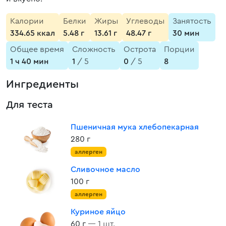
Калории
Белки
Жиры
Углеводы
Занятость
334.65 ккал
5.48 г
13.61 г
48.47 г
30 мин
Общее время
Сложность
Острота
Порции
1 ч 40 мин
1
/ 5
0
/ 5
8
Ингредиенты
Для теста
Пшеничная мука хлебопекарная
280 г
аллерген
Сливочное масло
100 г
аллерген
Куриное яйцо
60 г
— 1 шт.