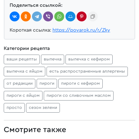
Поделиться ссылкой:
Короткая ссылка:
https://povarok.ru/r/Zky
Категории рецепта
ваши рецепты
выпечка
выпечка с кефиром
выпечка с яйцом
есть распространенные аллергены
от редакции
пироги
пироги с кефиром
пироги с яйцом
пироги со сливочным маслом
просто
сезон зелени
Смотрите также