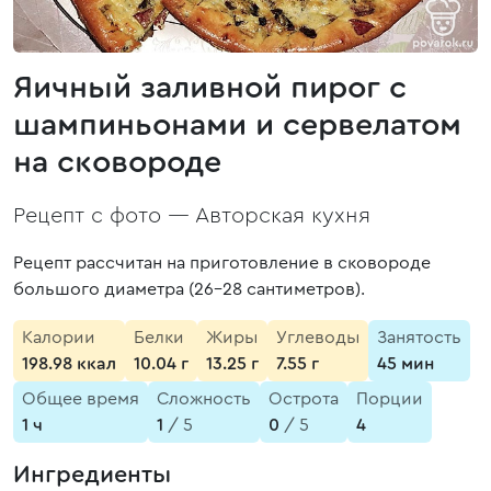
Яичный заливной пирог с
шампиньонами и сервелатом
на сковороде
Рецепт с фото —
Авторская кухня
Рецепт рассчитан на приготовление в сковороде
большого диаметра (26-28 сантиметров).
Калории
Белки
Жиры
Углеводы
Занятость
198.98 ккал
10.04 г
13.25 г
7.55 г
45 мин
Общее время
Сложность
Острота
Порции
1 ч
1
/ 5
0
/ 5
4
Ингредиенты