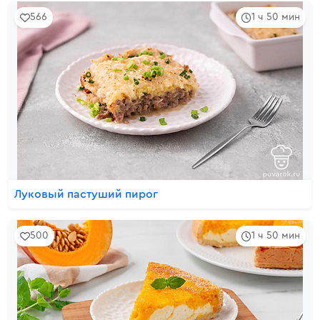
566
1 ч 50 мин
Луковый пастуший пирог
500
1 ч 50 мин