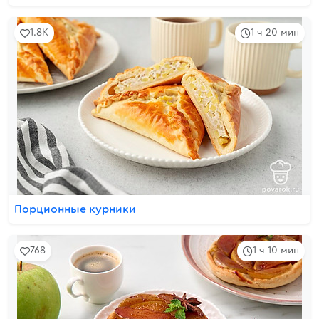
1.8K
1 ч 20 мин
Порционные курники
768
1 ч 10 мин