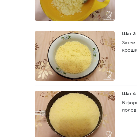
Шаг 3
Затем
крошк
Шаг 4
В фор
полови