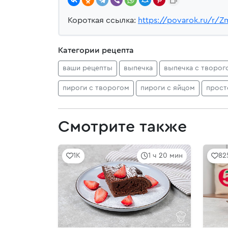
Короткая ссылка:
https://povarok.ru/r/
Категории рецепта
ваши рецепты
выпечка
выпечка с творог
пироги с творогом
пироги с яйцом
прост
Смотрите также
1K
1 ч 20 мин
82