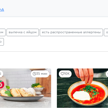
ZmA
ом
выпечка с яйцом
есть распространенные аллергены
о
о
5
35 мин
10K