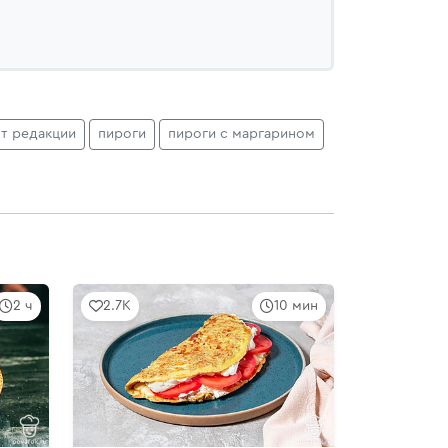
т редакции
пироги
пироги с маргарином
2 ч
2.7K
10 мин