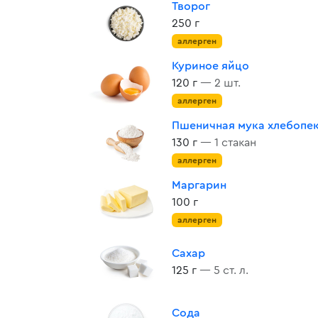
Творог
250 г
аллерген
Куриное яйцо
120 г
— 2 шт.
аллерген
Пшеничная мука хлебопе
130 г
— 1 стакан
аллерген
Маргарин
100 г
аллерген
Сахар
125 г
— 5 ст. л.
Сода