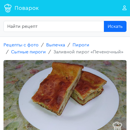
Поварок
Искать
Рецепты с фото
Выпечка
Пироги
Сытные пироги
Заливной пирог «Печеночный»