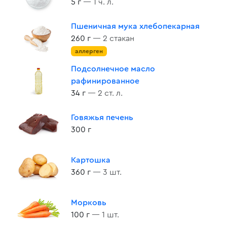
5 г
— 1 ч. л.
Пшеничная мука хлебопекарная
260 г
— 2 стакан
аллерген
Подсолнечное масло
рафинированное
34 г
— 2 ст. л.
Говяжья печень
300 г
Картошка
360 г
— 3 шт.
Морковь
100 г
— 1 шт.