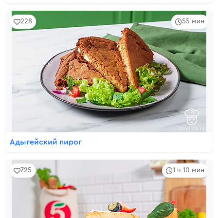
228
55 мин
Адыгейский пирог
725
1 ч 10 мин