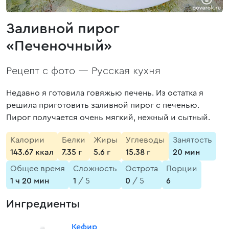
Заливной пирог
«Печеночный»
Рецепт с фото —
Русская кухня
Недавно я готовила говяжью печень. Из остатка я
решила приготовить заливной пирог с печенью.
Пирог получается очень мягкий, нежный и сытный.
Калории
Белки
Жиры
Углеводы
Занятость
143.67 ккал
7.35 г
5.6 г
15.38 г
20 мин
Общее время
Сложность
Острота
Порции
1 ч 20 мин
1
/ 5
0
/ 5
6
Ингредиенты
Кефир