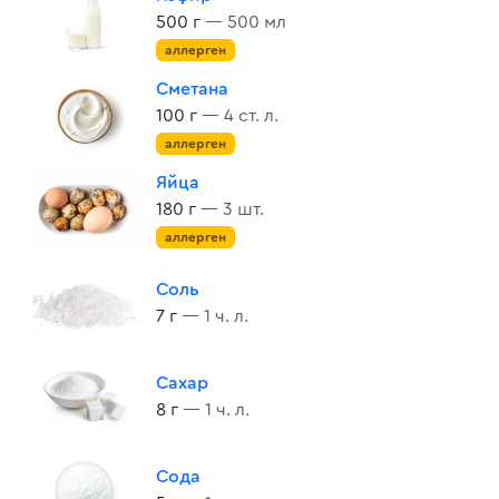
500 г
— 500 мл
аллерген
Сметана
100 г
— 4 ст. л.
аллерген
Яйца
180 г
— 3 шт.
аллерген
Соль
7 г
— 1 ч. л.
Сахар
8 г
— 1 ч. л.
Сода