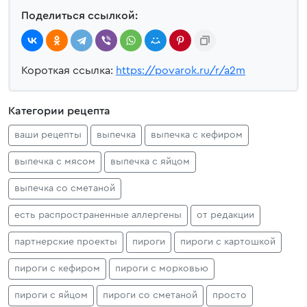
Поделиться ссылкой:
Короткая ссылка:
https://povarok.ru/r/a2m
Категории рецепта
ваши рецепты
выпечка
выпечка с кефиром
выпечка с мясом
выпечка с яйцом
выпечка со сметаной
есть распространенные аллергены
от редакции
партнерские проекты
пироги
пироги с картошкой
пироги с кефиром
пироги с морковью
пироги с яйцом
пироги со сметаной
просто