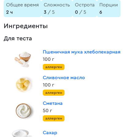
Общее время
Сложность
Острота
Порции
2 ч
3
/ 5
0
/ 5
6
Ингредиенты
Для теста
Пшеничная мука хлебопекарная
100 г
аллерген
Сливочное масло
100 г
аллерген
Сметана
50 г
аллерген
Сахар