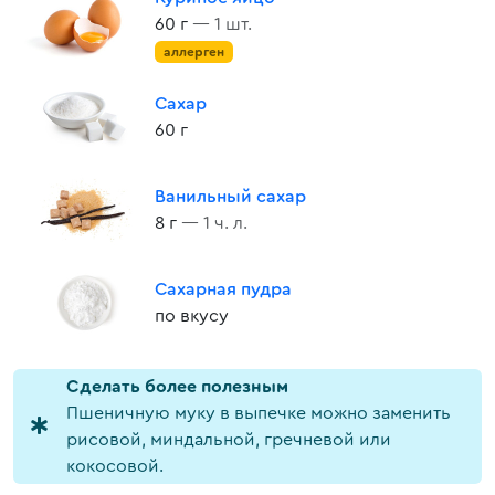
60 г
— 1 шт.
аллерген
Сахар
60 г
Ванильный сахар
8 г
— 1 ч. л.
Сахарная пудра
по вкусу
Cделать более полезным
Пшеничную муку в выпечке можно заменить
рисовой, миндальной, гречневой или
кокосовой.