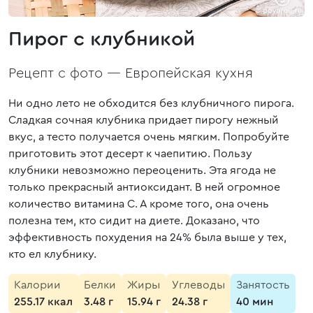
Пирог с клубникой
Рецепт с фото —
Европейская кухня
Ни одно лето не обходится без клубничного пирога.
Сладкая сочная клубника придает пирогу нежный
вкус, а тесто получается очень мягким. Попробуйте
приготовить этот десерт к чаепитию. Пользу
клубники невозможно переоценить. Эта ягода не
только прекрасный антиоксидант. В ней огромное
количество витамина С. А кроме того, она очень
полезна тем, кто сидит на диете. Доказано, что
эффективность похудения на 24% была выше у тех,
кто ел клубнику.
Калории
Белки
Жиры
Углеводы
Занятость
255.17 ккал
3.48 г
15.94 г
24.38 г
40 мин