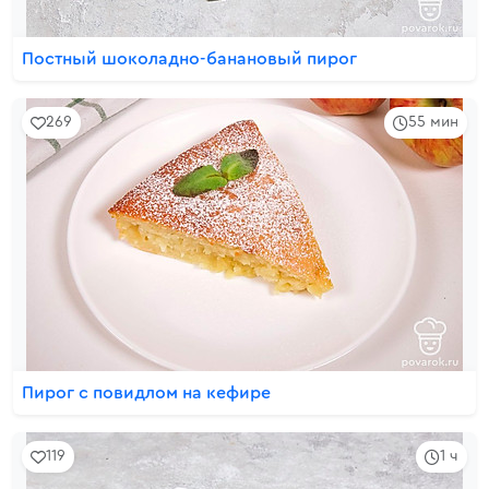
Постный шоколадно-банановый пирог
269
55 мин
Пирог с повидлом на кефире
119
1 ч