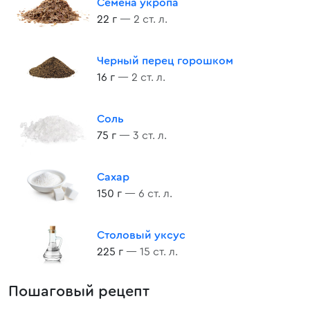
Семена укропа
22 г
— 2 ст. л.
Черный перец горошком
16 г
— 2 ст. л.
Соль
75 г
— 3 ст. л.
Сахар
150 г
— 6 ст. л.
Столовый уксус
225 г
— 15 ст. л.
Пошаговый рецепт