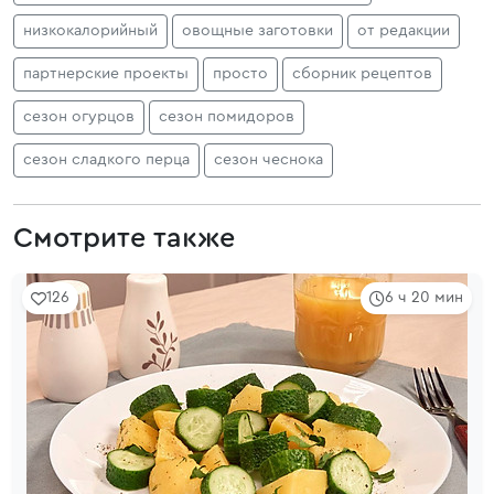
низкокалорийный
овощные заготовки
от редакции
партнерские проекты
просто
сборник рецептов
сезон огурцов
сезон помидоров
сезон сладкого перца
сезон чеснока
Смотрите также
126
6 ч 20 мин