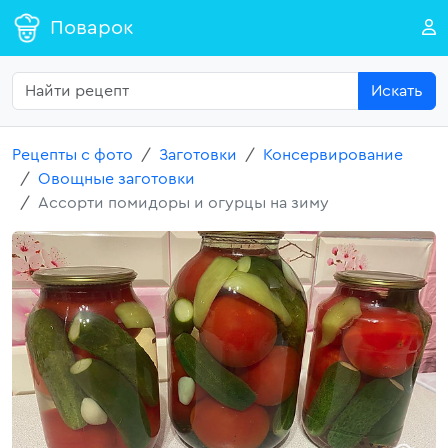
Поварок
Искать
Рецепты с фото
Заготовки
Консервирование
Овощные заготовки
Ассорти помидоры и огурцы на зиму