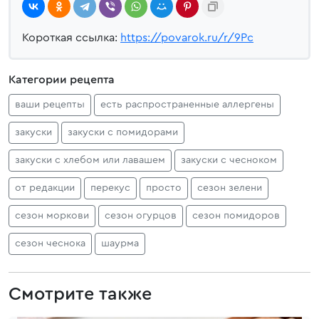
Короткая ссылка:
https://povarok.ru/r/9Pc
Категории рецепта
ваши рецепты
есть распространенные аллергены
закуски
закуски с помидорами
закуски с хлебом или лавашем
закуски с чесноком
от редакции
перекус
просто
сезон зелени
сезон моркови
сезон огурцов
сезон помидоров
сезон чеснока
шаурма
Смотрите также