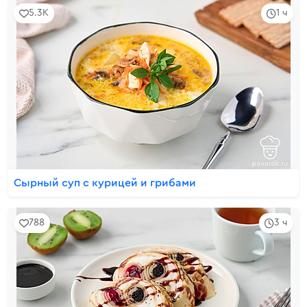
5.3K
1 ч
Сырный суп с курицей и грибами
788
3 ч