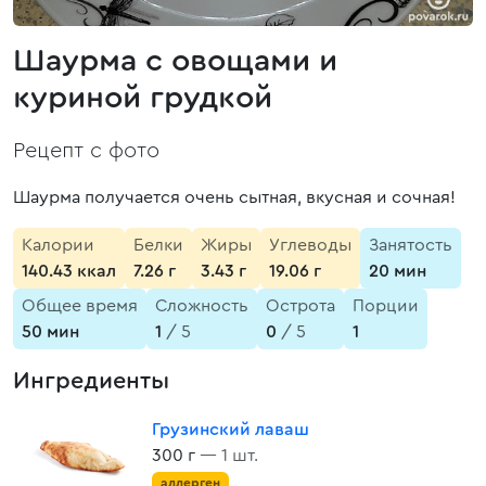
Шаурма с овощами и
куриной грудкой
Рецепт с фото
Шаурма получается очень сытная, вкусная и сочная!
Калории
Белки
Жиры
Углеводы
Занятость
140.43 ккал
7.26 г
3.43 г
19.06 г
20 мин
Общее время
Сложность
Острота
Порции
50 мин
1
/ 5
0
/ 5
1
Ингредиенты
Грузинский лаваш
300 г
— 1 шт.
аллерген