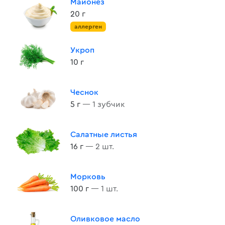
Майонез
20 г
аллерген
Укроп
10 г
Чеснок
5 г
— 1 зубчик
Салатные листья
16 г
— 2 шт.
Морковь
100 г
— 1 шт.
Оливковое масло