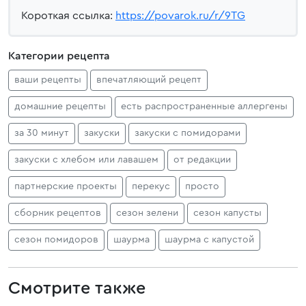
Короткая ссылка:
https://povarok.ru/r/9TG
Категории рецепта
ваши рецепты
впечатляющий рецепт
домашние рецепты
есть распространенные аллергены
за 30 минут
закуски
закуски с помидорами
закуски с хлебом или лавашем
от редакции
партнерские проекты
перекус
просто
сборник рецептов
сезон зелени
сезон капусты
сезон помидоров
шаурма
шаурма с капустой
Смотрите также