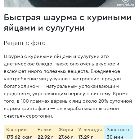
Быстрая шаурма с куриными
яйцами и сулугуни
Рецепт с фото
Шаурма с куриными яйцами и сулугуни это
диетическое блюдо, также оно очень вкусное и
включает много полезных веществ. Ежедневное
употребление яиц улучшит настроение: продукт
богат холином — натуральным успокаивающим
средством, укрепляющим нервную систему. Кроме
того, в 100 граммах вареных яиц около 20% суточной
нормы триптофана — он вырабатывает «гормон
счастья» серотонин.
Калории
Белки
Жиры
Углеводы
Занятость
173.62 ккал
22.92 г
27.66 г
13.29 г
30 мин