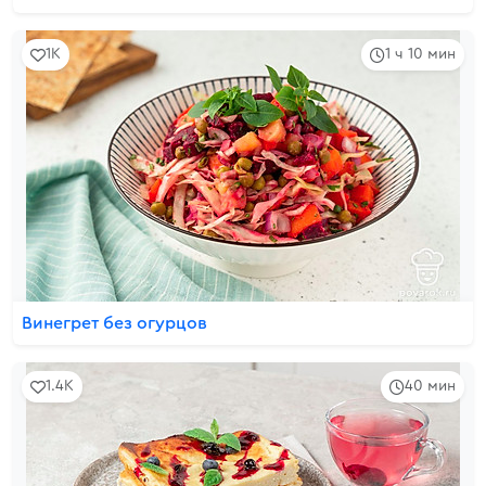
1K
1 ч 10 мин
Винегрет без огурцов
1.4K
40 мин