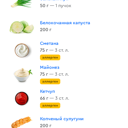
50 г
— 1 пучок
Белокочанная капуста
200 г
Сметана
75 г
— 3 ст. л.
аллерген
Майонез
75 г
— 3 ст. л.
аллерген
Кетчуп
66 г
— 3 ст. л.
аллерген
Копченый сулугуни
200 г