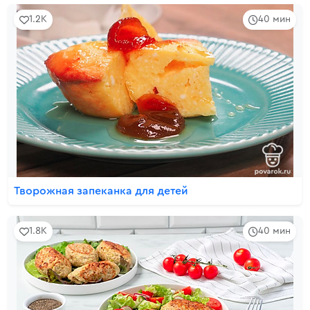
1.2K
40 мин
Творожная запеканка для детей
1.8K
40 мин