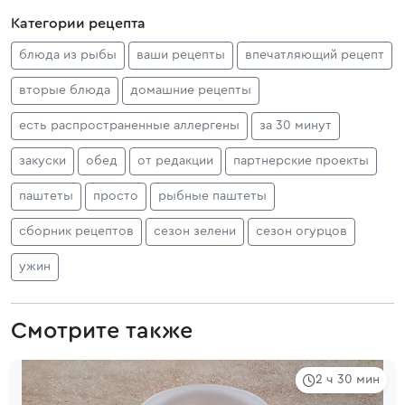
Категории рецепта
блюда из рыбы
ваши рецепты
впечатляющий рецепт
вторые блюда
домашние рецепты
есть распространенные аллергены
за 30 минут
закуски
обед
от редакции
партнерские проекты
паштеты
просто
рыбные паштеты
сборник рецептов
сезон зелени
сезон огурцов
ужин
Смотрите также
2 ч 30 мин