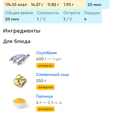
174.55 ккал
14.27 г
11.82 г
1.95 г
20 мин
Общее время
Сложность
Острота
Порции
20 мин
1
/ 5
1
/ 5
4
Ингредиенты
Для блюда
Скумбрия
400 г
— 1 шт.
аллерген
Сливочный сыр
250 г
аллерген
Горчица
4 г
— 0.5 ч. л.
аллерген