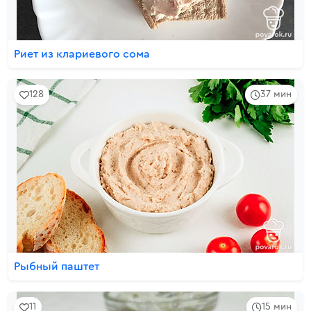
Риет из клариевого сома
128
37 мин
Рыбный паштет
11
15 мин