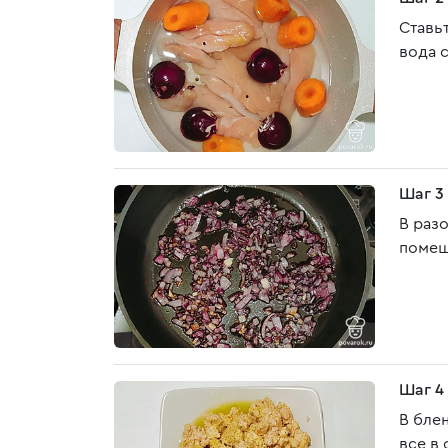
Ставь
вода с
Шаг 3
В раз
помеш
Шаг 4
В бле
все в