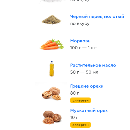
Черный перец молотый
по вкусу
Морковь
100 г
— 1 шт.
Растительное масло
50 г
— 50 мл
Грецкие орехи
80 г
аллерген
Мускатный орех
10 г
аллерген