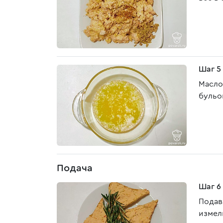
Шаг 5
Масло
бульо
Подача
Шаг 6
Подав
измел