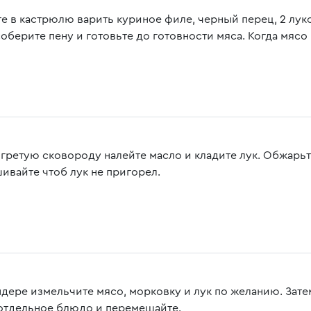
те в кастрюлю варить куриное филе, черный перец, 2 луко
оберите пену и готовьте до готовности мяса. Когда мясо 
огретую сковороду налейте масло и кладите лук. Обжарьт
ивайте чтоб лук не пригорел.
ндере измельчите мясо, морковку и лук по желанию. Зат
 отдельное блюдо и перемешайте.