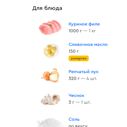
Для блюда
Куриное филе
1000 г
— 1 кг
Сливочное масло
150 г
аллерген
Репчатый лук
320 г
— 4 шт.
Чеснок
3 г
— 1 шт.
Соль
по вкусу