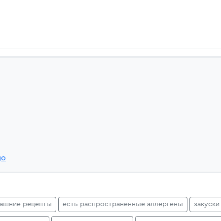
go
ашние рецепты
есть распространенные аллергены
закуски