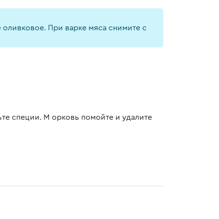
 оливковое. При варке мяса снимите с
те специи. М орковь помойте и удалите