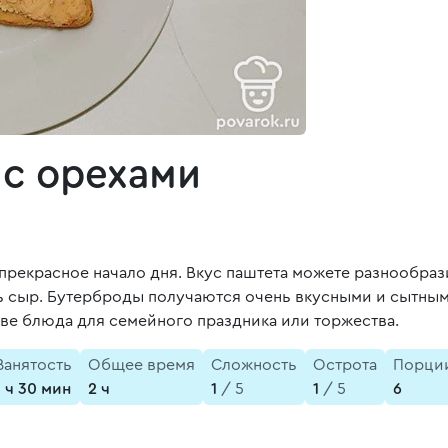
 с орехами
 прекрасное начало дня. Вкус паштета можете разнообра
ь сыр. Бутерброды получаются очень вкусными и сытным
стве блюда для семейного праздника или торжества.
Занятость
Общее время
Сложность
Острота
Порци
1 ч 30 мин
2 ч
1
/ 5
1
/ 5
6