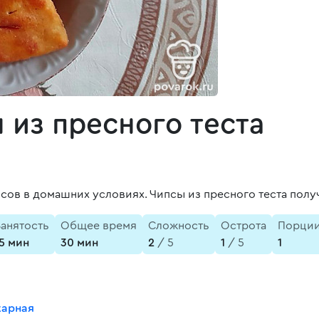
из пресного теста
сов в домашних условиях. Чипсы из пресного теста пол
Занятость
Общее время
Сложность
Острота
Порци
15 мин
30 мин
2
/ 5
1
/ 5
1
карная