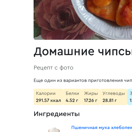
Домашние чипсы 
Рецепт с фото
Еще один из вариантов приготовления чип
Калории
Белки
Жиры
Углеводы
291.57 ккал
4.52 г
17.26 г
28.81 г
Ингредиенты
Пшеничная мука хлебопе