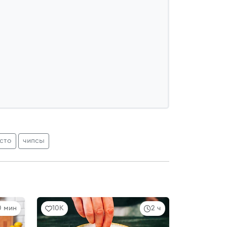
сто
чипсы
10 мин
10K
2 ч