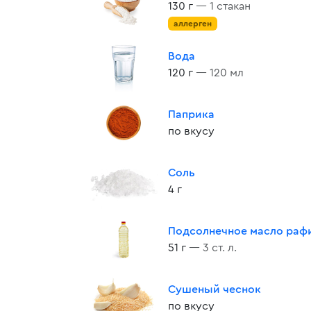
130 г
— 1 стакан
аллерген
Вода
120 г
— 120 мл
Паприка
по вкусу
Соль
4 г
Подсолнечное масло раф
51 г
— 3 ст. л.
Сушеный чеснок
по вкусу