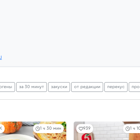
J
ргены
за 30 минут
закуски
от редакции
перекус
про
6K
1 ч 30 мин
939
1 ч 