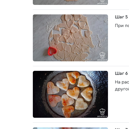
Шаг 5
При п
Шаг 6
На ра
друго