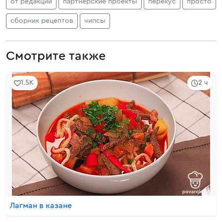
от редакции
партнерские проекты
перекус
просто
сборник рецептов
чипсы
Смотрите также
1.5K
2 ч
Лагман в казане