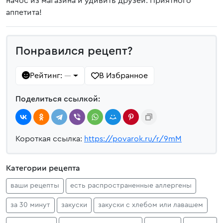
начос из магазина и удивить друзей. Приятного
аппетита!
Понравился рецепт?
Рейтинг:
В Избранное
—
Поделиться ссылкой:
Короткая ссылка:
https://povarok.ru/r/9mM
Категории рецепта
ваши рецепты
есть распространенные аллергены
за 30 минут
закуски
закуски с хлебом или лавашем