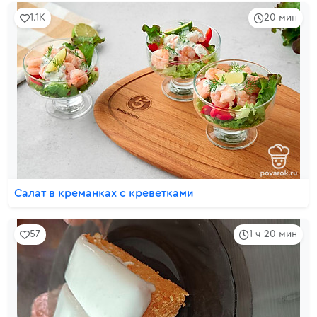
1.1K
20 мин
Салат в креманках с креветками
57
1 ч 20 мин