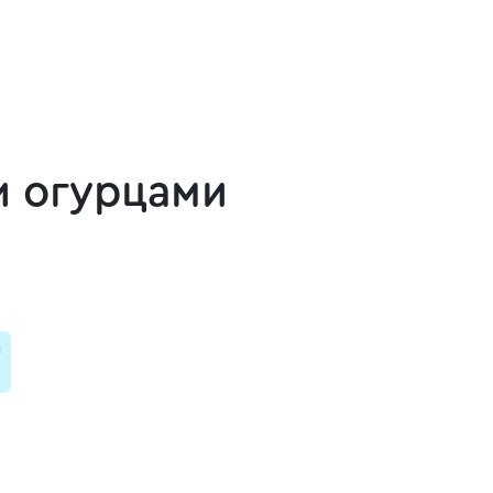
и огурцами
и