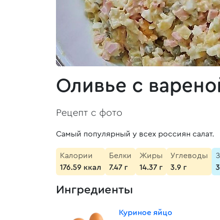
Оливье с варено
Рецепт с фото
Самый популярный у всех россиян салат.
Калории
Белки
Жиры
Углеводы
З
176.59 ккал
7.47 г
14.37 г
3.9 г
3
Ингредиенты
Куриное яйцо