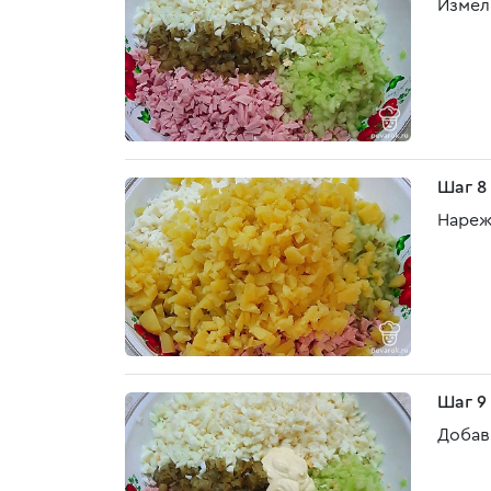
Измел
Шаг 8
Нареж
Шаг 9
Добав