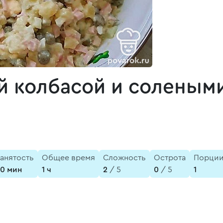
й колбасой и соленым
анятость
Общее время
Сложность
Острота
Порци
0 мин
1 ч
2
/ 5
0
/ 5
1