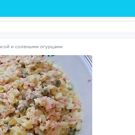
асой и солеными огурцами