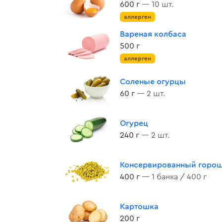
600 г
— 10 шт.
аллерген
Вареная колбаса
500 г
аллерген
Соленые огурцы
60 г
— 2 шт.
Огурец
240 г
— 2 шт.
Консервированный горо
400 г
— 1 банка / 400 г
Картошка
200 г