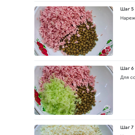
Шаг 5
Нареж
Шаг 6
Для с
Шаг 7