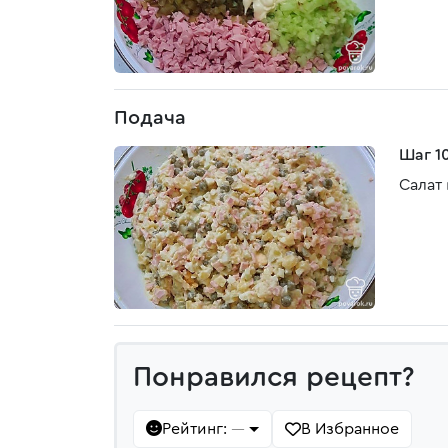
Подача
Шаг 1
Салат
Понравился рецепт?
Рейтинг:
В Избранное
—