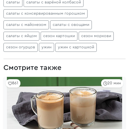
салаты
салаты с варёной колбасой
салаты с консервированным горошком
салаты с майонезом
салаты с овощами
салаты с яйцом
сезон картошки
сезон моркови
сезон огурцов
ужин
ужин с картошкой
Смотрите также
861
20 мин