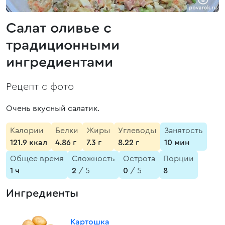
Салат оливье с
традиционными
ингредиентами
Рецепт с фото
Очень вкусный салатик.
Калории
Белки
Жиры
Углеводы
Занятость
121.9 ккал
4.86 г
7.3 г
8.22 г
10 мин
Общее время
Сложность
Острота
Порции
1 ч
2
/ 5
0
/ 5
8
Ингредиенты
Картошка