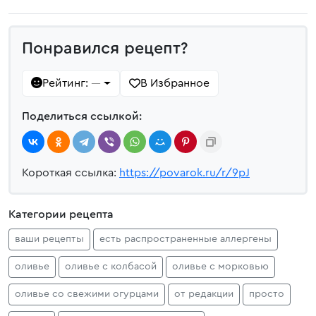
Понравился рецепт?
Рейтинг:
В Избранное
—
Поделиться ссылкой:
Короткая ссылка:
https://povarok.ru/r/9pJ
Категории рецепта
ваши рецепты
есть распространенные аллергены
оливье
оливье с колбасой
оливье с морковью
оливье со свежими огурцами
от редакции
просто