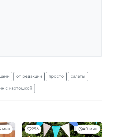
цами
от редакции
просто
салаты
ин с картошкой
5 мин
996
40 мин