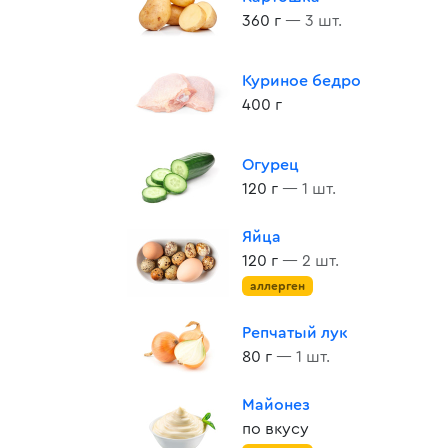
360 г
— 3 шт.
Куриное бедро
400 г
Огурец
120 г
— 1 шт.
Яйца
120 г
— 2 шт.
аллерген
Репчатый лук
80 г
— 1 шт.
Майонез
по вкусу