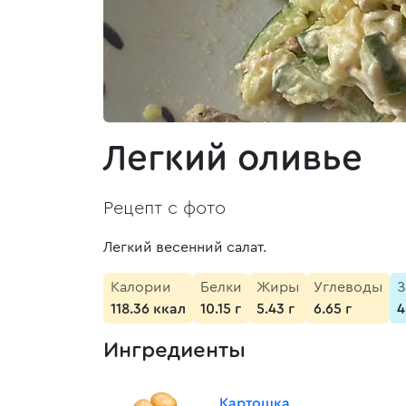
Легкий оливье
Рецепт с фото
Легкий весенний салат.
Калории
Белки
Жиры
Углеводы
З
118.36 ккал
10.15 г
5.43 г
6.65 г
4
Ингредиенты
Картошка