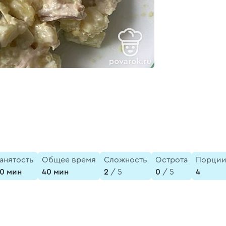
анятость
Общее время
Сложность
Острота
Порци
0 мин
40 мин
2
/ 5
0
/ 5
4