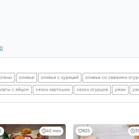
rD
ргены
оливье
оливье с курицей
оливье со свежими огур
алаты с яйцом
сезон картошки
сезон огурцов
ужин
уж
5
40 мин
825
3