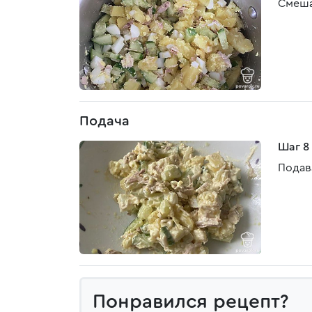
Смеша
Подача
Шаг 8
Подав
Понравился рецепт?