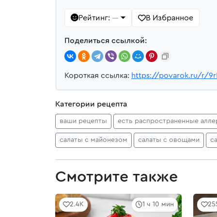
Рейтинг:
В Избранное
—
Поделиться ссылкой:
Короткая ссылка:
https://povarok.ru/r/9
Категории рецепта
ваши рецепты
есть распространенные алле
салаты с майонезом
салаты с овощами
с
Смотрите также
2.4K
1 ч 10 мин
25