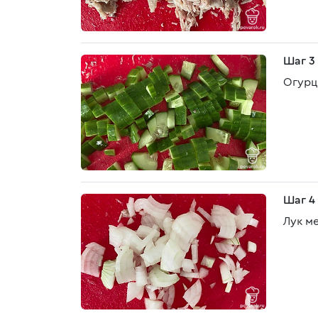
Шаг 3
Огурц
Шаг 4
Лук м