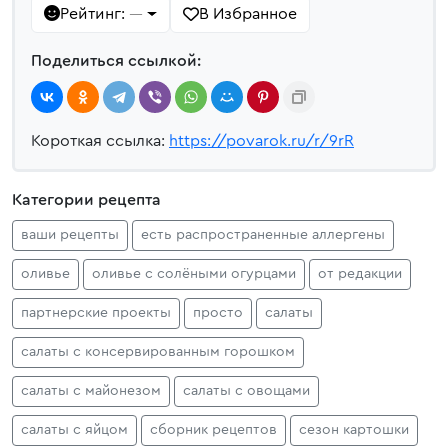
Рейтинг:
В Избранное
—
Поделиться ссылкой:
Короткая ссылка:
https://povarok.ru/r/9rR
Категории рецепта
ваши рецепты
есть распространенные аллергены
оливье
оливье с солёными огурцами
от редакции
партнерские проекты
просто
салаты
салаты с консервированным горошком
салаты с майонезом
салаты с овощами
салаты с яйцом
сборник рецептов
сезон картошки