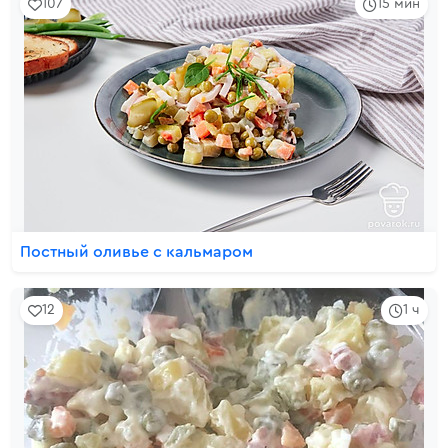
107
15 мин
Постный оливье с кальмаром
12
1 ч