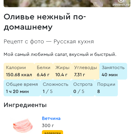
Оливье нежный по-
домашнему
Рецепт с фото —
Русская кухня
Мой самый любимый салат, вкусный и быстрый.
Калории
Белки
Жиры
Углеводы
Занятость
150.68 ккал
6.46 г
10.4 г
7.31 г
40 мин
Общее время
Сложность
Острота
Порции
1 ч 20 мин
1
/ 5
0
/ 5
8
Ингредиенты
Ветчина
300 г
аллерген