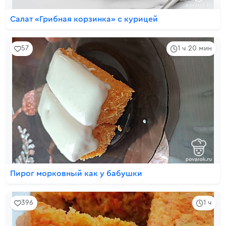
Салат «Грибная корзинка» с курицей
57
1 ч 20 мин
Пирог морковный как у бабушки
396
1 ч