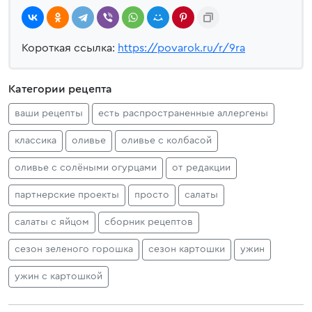
Короткая ссылка:
https://povarok.ru/r/9ra
Категории рецепта
ваши рецепты
есть распространенные аллергены
классика
оливье
оливье с колбасой
оливье с солёными огурцами
от редакции
партнерские проекты
просто
салаты
салаты с яйцом
сборник рецептов
сезон зеленого горошка
сезон картошки
ужин
ужин с картошкой