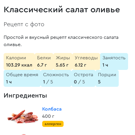
Классический салат оливье
Рецепт с фото
Простой и вкусный рецепт классического салата
оливье.
Калории
Белки
Жиры
Углеводы
Занятость
103.29 ккал
6.7 г
5.65 г
6.12 г
1 ч
Общее время
Сложность
Острота
Порции
1 ч
1
/ 5
0
/ 5
5
Ингредиенты
Колбаса
400 г
аллерген