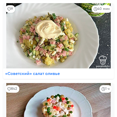
9
40 мин
«Советский» салат оливье
842
1 ч