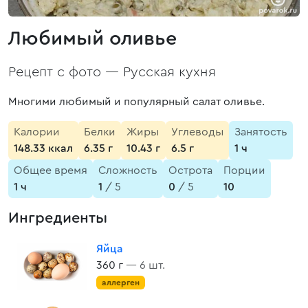
Любимый оливье
Рецепт с фото —
Русская кухня
Многими любимый и популярный салат оливье.
Калории
Белки
Жиры
Углеводы
Занятость
148.33 ккал
6.35 г
10.43 г
6.5 г
1 ч
Общее время
Сложность
Острота
Порции
1 ч
1
/ 5
0
/ 5
10
Ингредиенты
Яйца
360 г
— 6 шт.
аллерген