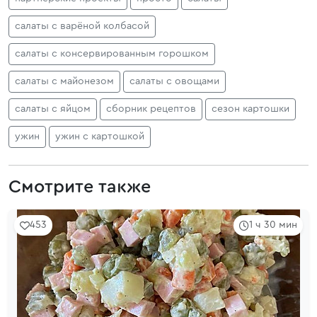
салаты с варёной колбасой
салаты с консервированным горошком
салаты с майонезом
салаты с овощами
салаты с яйцом
сборник рецептов
сезон картошки
ужин
ужин с картошкой
Смотрите также
453
1 ч 30 мин