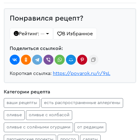
Понравился рецепт?
Рейтинг:
В Избранное
—
Поделиться ссылкой:
Короткая ссылка:
https://povarok.ru/r/9sL
Категории рецепта
ваши рецепты
есть распространенные аллергены
оливье
оливье с колбасой
оливье с солёными огурцами
от редакции
партнерские проекты
просто
салаты