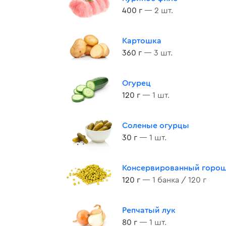
400 г
— 2 шт.
Картошка
360 г
— 3 шт.
Огурец
120 г
— 1 шт.
Соленые огурцы
30 г
— 1 шт.
Консервированный горо
120 г
— 1 банка / 120 г
Репчатый лук
80 г
— 1 шт.