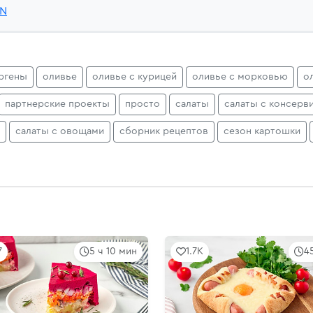
sN
ргены
оливье
оливье с курицей
оливье с морковью
о
партнерские проекты
просто
салаты
салаты с консер
салаты с овощами
сборник рецептов
сезон картошки
7
5 ч 10 мин
1.7K
4