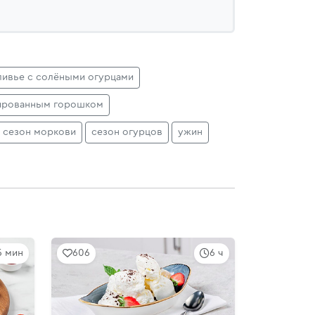
ливье с солёными огурцами
вированным горошком
сезон моркови
сезон огурцов
ужин
5 мин
606
6 ч