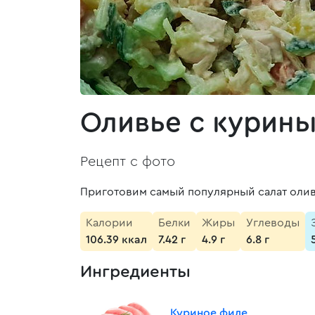
Оливье с курин
Рецепт с фото
Приготовим самый популярный салат олив
Калории
Белки
Жиры
Углеводы
106.39 ккал
7.42 г
4.9 г
6.8 г
Ингредиенты
Куриное филе