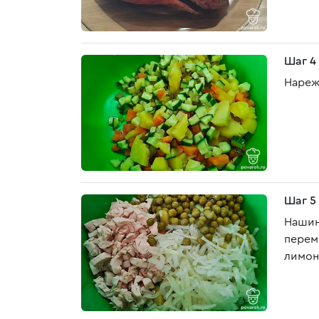
Шаг 4
Нареж
Шаг 5
Нашин
перем
лимон