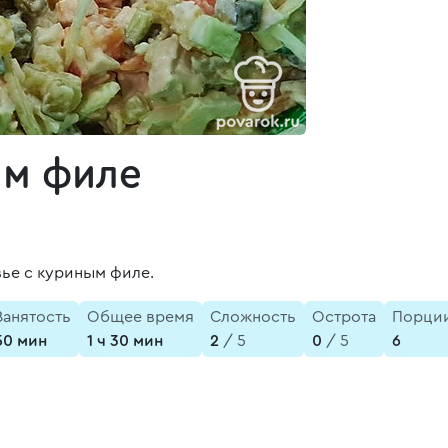
ым филе
ье с куриным филе.
Занятость
Общее время
Сложность
Острота
Порци
50 мин
1 ч 30 мин
2
/ 5
0
/ 5
6