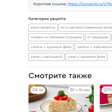
Короткая ссылка:
https://povarok.ru/r/9
Категории рецепта
ваши рецепты
есть распространенные алле
оливье со свежими огурцами
от редакции
салаты с куриным филе
салаты с майонезом
ужин с картошкой
ужин с куриным филе
Смотрите также
2.4K
1 ч 10 мин
73