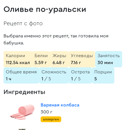
Оливье по-уральски
Рецепт с фото
Выбрала именно этот рецепт, так готовила моя
бабушка.
Калории
Белки
Жиры
Углеводы
Занятость
112.54 ккал
5.59 г
6.48 г
7.16 г
30 мин
Общее время
Сложность
Острота
Порции
1 ч
1
/ 5
1
/ 5
5
Ингредиенты
Вареная колбаса
300 г
аллерген