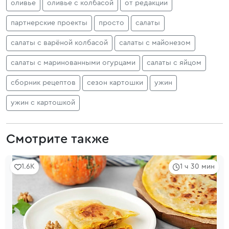
оливье
оливье с колбасой
от редакции
партнерские проекты
просто
салаты
салаты с варёной колбасой
салаты с майонезом
салаты с маринованными огурцами
салаты с яйцом
сборник рецептов
сезон картошки
ужин
ужин с картошкой
Смотрите также
1.6K
1 ч 30 мин