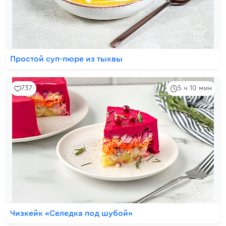
Простой суп-пюре из тыквы
737
5 ч 10 мин
Чизкейк «Селедка под шубой»