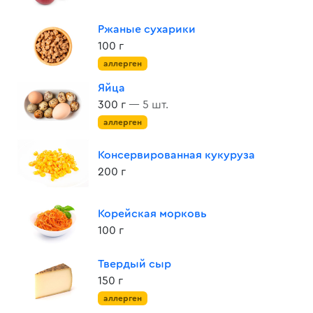
Ржаные сухарики
100 г
аллерген
Яйца
300 г
— 5 шт.
аллерген
Консервированная кукуруза
200 г
Корейская морковь
100 г
Твердый сыр
150 г
аллерген