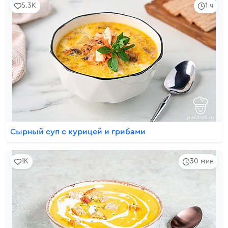
5.3K
1 ч
Сырный суп с курицей и грибами
1K
30 мин