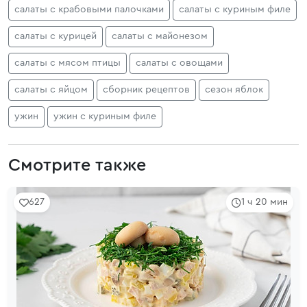
салаты с крабовыми палочками
салаты с куриным филе
салаты с курицей
салаты с майонезом
салаты с мясом птицы
салаты с овощами
салаты с яйцом
сборник рецептов
сезон яблок
ужин
ужин с куриным филе
Смотрите также
627
1 ч 20 мин