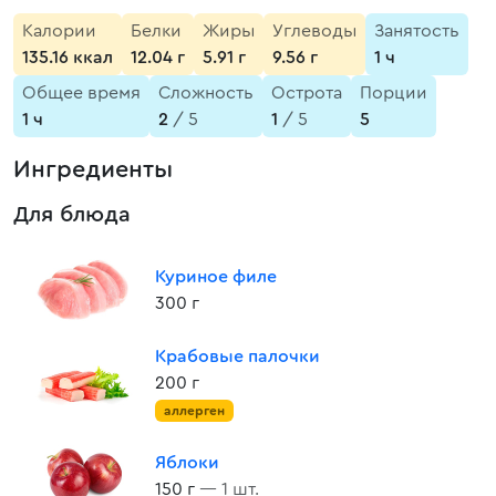
Калории
Белки
Жиры
Углеводы
Занятость
135.16 ккал
12.04 г
5.91 г
9.56 г
1 ч
Общее время
Сложность
Острота
Порции
1 ч
2
/ 5
1
/ 5
5
Ингредиенты
Для блюда
Куриное филе
300 г
Крабовые палочки
200 г
аллерген
Яблоки
150 г
— 1 шт.