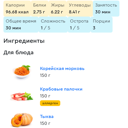
Калории
Белки
Жиры
Углеводы
Занятость
96.68 ккал
2.75 г
6.22 г
8.41 г
30 мин
Общее время
Сложность
Острота
Порции
30 мин
1
/ 5
1
/ 5
3
Ингредиенты
Для блюда
Корейская морковь
150 г
Крабовые палочки
150 г
аллерген
Тыква
150 г