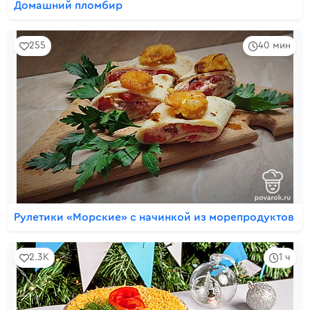
Домашний пломбир
255
40 мин
Рулетики «Морские» с начинкой из морепродуктов
2.3K
1 ч