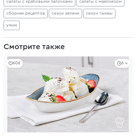
салаты с крабовыми палочками
салаты с майонезом
сборник рецептов
сезон зелени
сезон тыквы
ужин
Смотрите также
606
6 ч