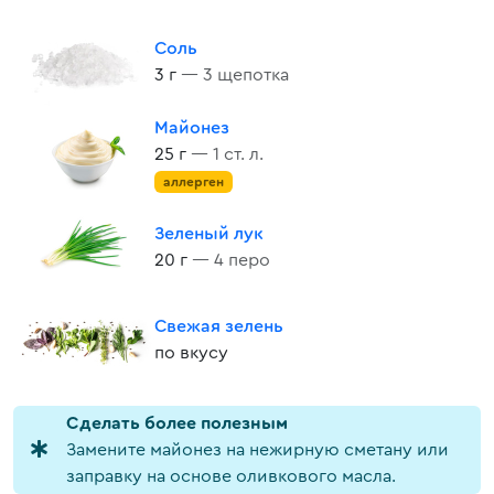
Соль
3 г
— 3 щепотка
Майонез
25 г
— 1 ст. л.
аллерген
Зеленый лук
20 г
— 4 перо
Свежая зелень
по вкусу
Cделать более полезным
Замените майонез на нежирную сметану или
заправку на основе оливкового масла.