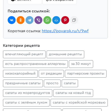
Поделиться ссылкой:
Короткая ссылка:
https://povarok.ru/r/9wf
Категории рецепта
впечатляющий рецепт
домашние рецепты
есть распространенные аллергены
за 30 минут
низкокалорийный
от редакции
партнерские проекты
праздничные салаты
просто
салаты
салаты из морепродуктов
салаты на новый год
салаты с зелёным луком
салаты с корейской морковью