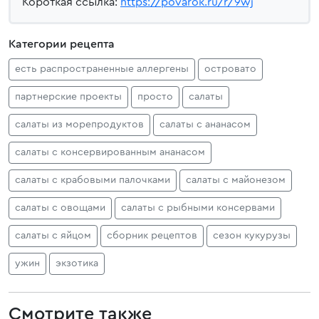
Короткая ссылка:
https://povarok.ru/r/9wj
Категории рецепта
есть распространенные аллергены
островато
партнерские проекты
просто
салаты
салаты из морепродуктов
салаты с ананасом
салаты с консервированным ананасом
салаты с крабовыми палочками
салаты с майонезом
салаты с овощами
салаты с рыбными консервами
салаты с яйцом
сборник рецептов
сезон кукурузы
ужин
экзотика
Смотрите также