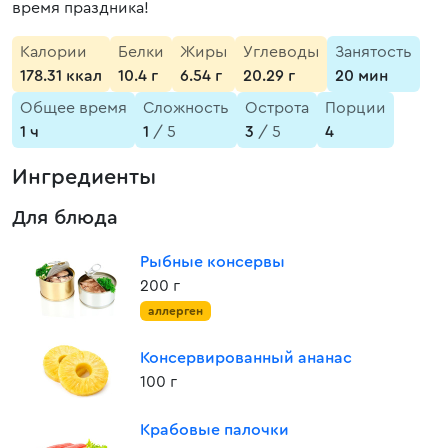
время праздника!
Калории
Белки
Жиры
Углеводы
Занятость
178.31 ккал
10.4 г
6.54 г
20.29 г
20 мин
Общее время
Сложность
Острота
Порции
1 ч
1
/ 5
3
/ 5
4
Ингредиенты
Для блюда
Рыбные консервы
200 г
аллерген
Консервированный ананас
100 г
Крабовые палочки