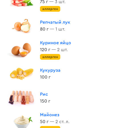
75 г
— 3 шт.
аллерген
Репчатый лук
80 г
— 1 шт.
Куриное яйцо
120 г
— 2 шт.
аллерген
Кукуруза
100 г
Рис
150 г
Майонез
50 г
— 2 ст. л.