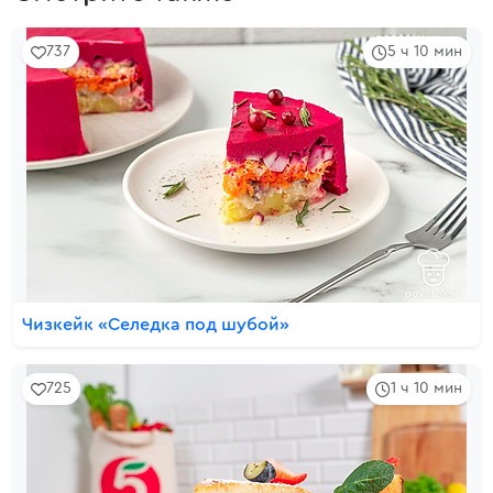
737
5 ч 10 мин
Чизкейк «Селедка под шубой»
725
1 ч 10 мин