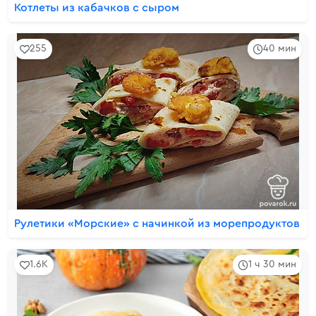
Котлеты из кабачков с сыром
255
40 мин
Рулетики «Морские» с начинкой из морепродуктов
1.6K
1 ч 30 мин