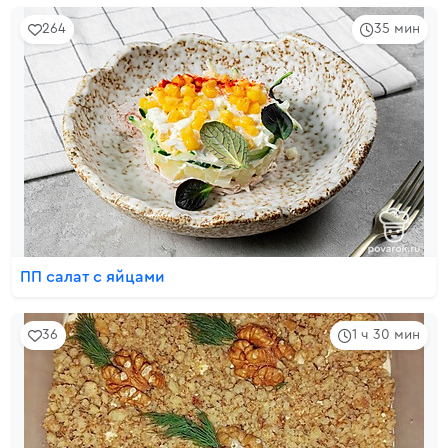
264
35 мин
ПП салат с яйцами
36
1 ч 30 мин