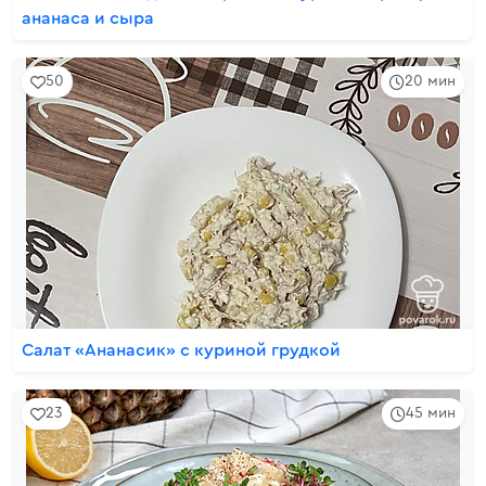
ананаса и сыра
50
20 мин
Салат «Ананасик» с куриной грудкой
23
45 мин