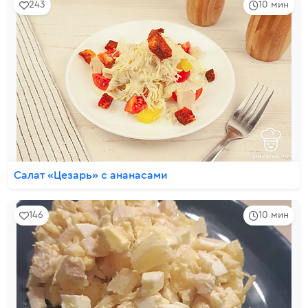
243
10 мин
Салат «Цезарь» с ананасами
146
10 мин