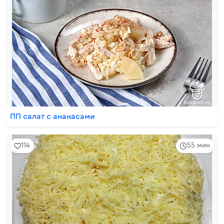
ПП салат с ананасами
114
55 мин