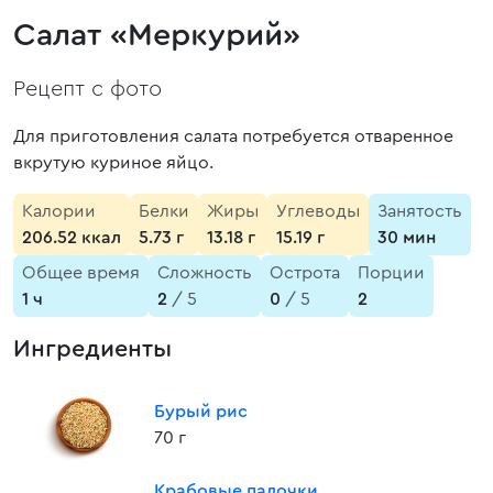
Салат «Меркурий»
Рецепт с фото
Для приготовления салата потребуется отваренное
вкрутую куриное яйцо.
Калории
Белки
Жиры
Углеводы
Занятость
206.52 ккал
5.73 г
13.18 г
15.19 г
30 мин
Общее время
Сложность
Острота
Порции
1 ч
2
/ 5
0
/ 5
2
Ингредиенты
Бурый рис
70 г
Крабовые палочки