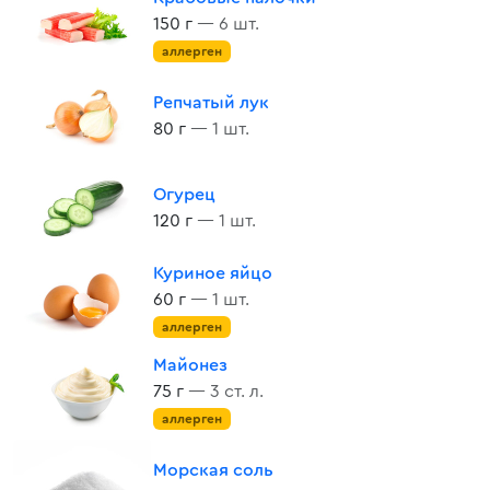
150 г
— 6 шт.
аллерген
Репчатый лук
80 г
— 1 шт.
Огурец
120 г
— 1 шт.
Куриное яйцо
60 г
— 1 шт.
аллерген
Майонез
75 г
— 3 ст. л.
аллерген
Морская соль