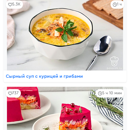
5.3K
1 ч
Сырный суп с курицей и грибами
737
5 ч 10 мин