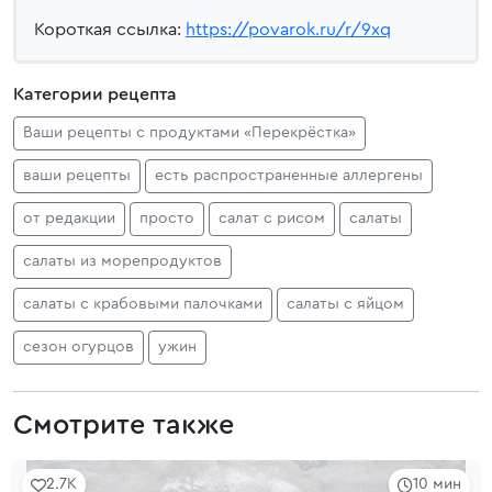
Короткая ссылка:
https://povarok.ru/r/9xq
Категории рецепта
Ваши рецепты с продуктами «Перекрёстка»
ваши рецепты
есть распространенные аллергены
от редакции
просто
салат с рисом
салаты
салаты из морепродуктов
салаты с крабовыми палочками
салаты с яйцом
сезон огурцов
ужин
Смотрите также
2.7K
10 мин