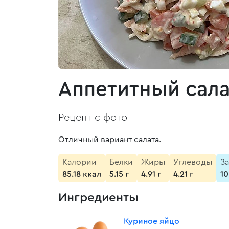
Аппетитный сала
Рецепт с фото
Отличный вариант салата.
Калории
Белки
Жиры
Углеводы
З
85.18 ккал
5.15 г
4.91 г
4.21 г
10
Ингредиенты
Куриное яйцо