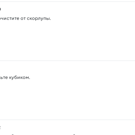
0
очистите от скорлупы.
ьте кубиком.
2