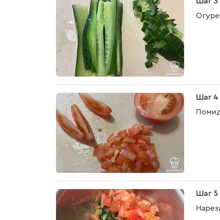
Шаг 3
Огуре
Шаг 4
Помид
Шаг 5
Нарез