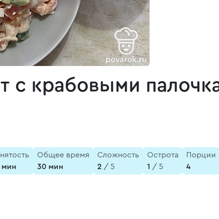
т с крабовыми палочк
анятость
Общее время
Сложность
Острота
Порции
 мин
30 мин
2
/ 5
1
/ 5
4