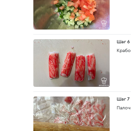
Шаг 6
Крабо
Шаг 7
Палочк