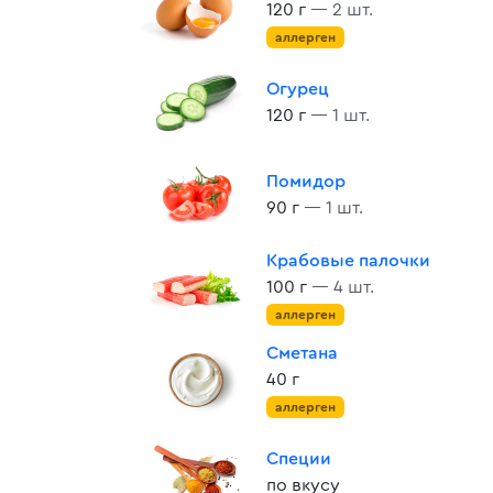
120 г
— 2 шт.
аллерген
Огурец
120 г
— 1 шт.
Помидор
90 г
— 1 шт.
Крабовые палочки
100 г
— 4 шт.
аллерген
Сметана
40 г
аллерген
Специи
по вкусу