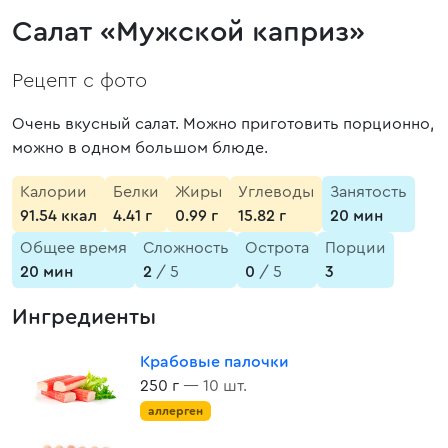
Салат «Мужской каприз»
Рецепт с фото
Очень вкусный салат. Можно приготовить порционно,
можно в одном большом блюде.
Калории
Белки
Жиры
Углеводы
Занятость
91.54 ккал
4.41 г
0.99 г
15.82 г
20 мин
Общее время
Сложность
Острота
Порции
20 мин
2
/ 5
0
/ 5
3
Ингредиенты
Крабовые палочки
250 г
— 10 шт.
аллерген