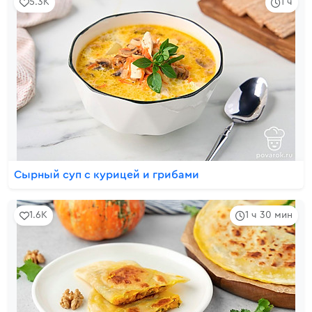
5.3K
1 ч
Сырный суп с курицей и грибами
1.6K
1 ч 30 мин